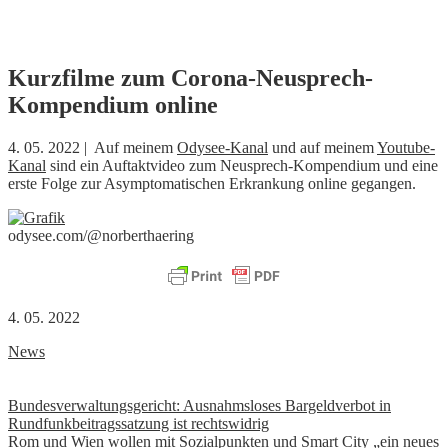
Skip
Kurzfilme zum Corona-Neusprech-
to
Kompendium online
content
4. 05. 2022 | Auf meinem
Odysee-Kanal
und auf meinem
Youtube-
Kanal
sind ein Auftaktvideo zum Neusprech-Kompendium und eine
erste Folge zur Asymptomatischen Erkrankung online gegangen.
odysee.com/@norberthaering
4. 05. 2022
News
Beitrags-
Bundesverwaltungsgericht: Ausnahmsloses Bargeldverbot in
Rundfunkbeitragssatzung ist rechtswidrig
Navigation
Rom und Wien wollen mit Sozialpunkten und Smart City „ein neues