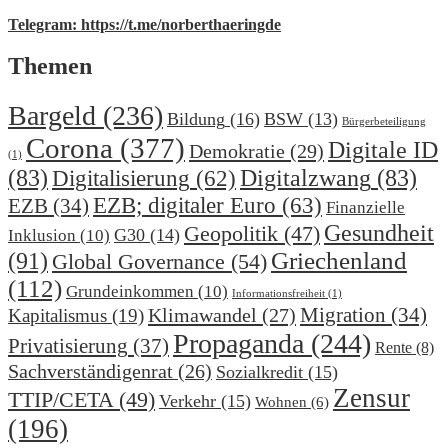
Telegram: https://t.me/norberthaeringde
Themen
Bargeld
(236)
Bildung
(16)
BSW
(13)
Bürgerbeteiligung
Corona
(377)
Digitale ID
Demokratie
(29)
(1)
(83)
Digitalzwang
(83)
Digitalisierung
(62)
EZB; digitaler Euro
(63)
EZB
(34)
Finanzielle
Gesundheit
Geopolitik
(47)
G30
(14)
Inklusion
(10)
(91)
Griechenland
Global Governance
(54)
(112)
Grundeinkommen
(10)
Informationsfreiheit
(1)
Migration
(34)
Klimawandel
(27)
Kapitalismus
(19)
Propaganda
(244)
Privatisierung
(37)
Rente
(8)
Sachverständigenrat
(26)
Sozialkredit
(15)
Zensur
TTIP/CETA
(49)
Verkehr
(15)
Wohnen
(6)
(196)