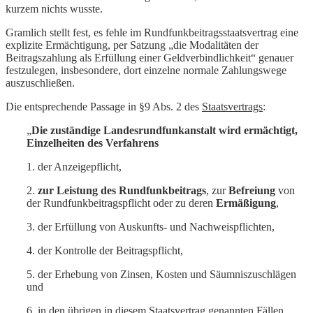
kurzem nichts wusste.
Gramlich stellt fest, es fehle im Rundfunkbeitragsstaatsvertrag eine
explizite Ermächtigung, per Satzung „die Modalitäten der
Beitragszahlung als Erfüllung einer Geldver­bindlichkeit“ genauer
festzulegen, insbesondere, dort einzelne normale Zahlungswege
auszuschließen.
Die entsprechende Passage in §9 Abs. 2 des
Staatsvertrags
:
„
Die zuständige Landesrundfunkanstalt wird ermächtigt,
Einzelheiten des Verfahrens
1. der Anzeigepflicht,
2.
zur Leistung des Rundfunkbeitrags
, zur
Befreiung
von
der Rundfunkbeitragspflicht oder zu deren
Ermäßigung
,
3. der Erfüllung von Auskunfts- und Nachweispflichten,
4. der Kontrolle der Beitragspflicht,
5. der Erhebung von Zinsen, Kosten und Säumniszuschlägen
und
6. in den übrigen in diesem Staatsvertrag genannten Fällen