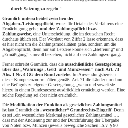
durch Satzung zu regeln
.“
Gramlich unterscheidet zwischen der
Abgaben-/Leistungspflicht
, wo es für Details des Verfahrens eine
Ermächtigung gebe,
und der Zahlungspflicht bzw.
Zahlungsweise
, eine Unterscheidung, die im deutschen Recht
durchaus üblich sei. Der Wortlaut von Ziffer 2 lasse erkennen, dass
es hier nicht um die Zahlungsmodalitäten gehe, sondern um die
Abgabenpflicht, denn nur auf Letztere könne sich „Befreiung“ und
„Ermäßigung“ sinnvoll beziehen, nicht auf den Zahlungsvorgang.
Ferner schreibt Gramlich, dass die
ausschließliche Gesetzgebung
über das „Währungs-, Geld- und Münzwesen“ nach Art. 73
Abs. 1 Nr. 4 GG dem Bund zustehe
. Im Anwendungsbereich
dieser Kompetenznorm hätten gemäß Art. 71 die Länder nur dann
eine Befugnis zu eigener Gesetzgebung, „wenn und soweit sie
hierzu in einem Bundesgesetz ausdrücklich ermächtigt werden. Eine
solche Regelung sei aber nicht ersichtlich.
Die
Modifikation der Funktion als gesetzliches Zahlungsmittel
ist
laut Gramlich
ein „wesentlicher“ Grundrechts-Eingriff
. Denn
es sei „ein wesentliches Merkmal gesetzlicher Zahlungsmittel …,
dass mit der Andienung zur und der Durchführung der Übergabe
von Noten bzw. Münzen (jeweils bewegliche Sachen i.S.v. § 90