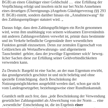
BGB) an einen Gläubiger einer Geldschuld … eine Erfüllung der
Verpflichtung erfolgt und insofern nicht nur bei Nicht-Annehmen
eines derartigen (Übereignungs-)Angebots Gläubigerverzug (§§ 293
ff. BGB) eintritt, sondern darüber hinaus ein „Annahmezwang“ für
den Zahlungsempfänger statuiert wird. „
Daraus folge, dass dem Zahlungspflichtigen ein Recht genommen
wird, wenn ihm unabhängig von seinem wirksamen Einverständnis
mit anderen Zahlungsverfahren verwehrt ist, primär dazu bestimmte
und im Verkehr befindliche Gegenstände ihrer wesentlichen
Funktion gemäß einzusetzen. Denn zur zentralen Eigenschaft von
Geldzeichen als Wertaufbewah­rungs- und allgemeinem
Tauschmittel gehöre, dass der jeweilige Eigentümer solch‘ beweg­
licher Sachen diese zur Erfüllung seiner Geldverbindlichkeiten
verwenden kann.
Zu Deutsch: Bargeld ist eine Sache, an der man Eigentum erwirbt,
das grundgesetzlich geschützt ist und nicht beliebig und ohne
spezielle Ermächtigung durch Beschränkung der
Nutzungsmöglichkeiten ausgehöhlt werden darf, schon gar nicht
vom Landesgesetzgeber, beziehungsweise einer Rundfunkanstalt.
Gramlich stellt auch fest, dass „jede Beschränkung der Verwendung
gesetzlicher Zahlungsmittel als Abweichung von der Norm … eine
‚wesentliche‘ Entscheidung ist, die im Ergebnis
einer