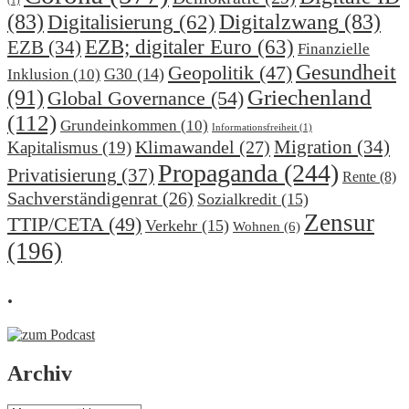
(1)
(83)
Digitalzwang
(83)
Digitalisierung
(62)
EZB; digitaler Euro
(63)
EZB
(34)
Finanzielle
Gesundheit
Geopolitik
(47)
G30
(14)
Inklusion
(10)
(91)
Griechenland
Global Governance
(54)
(112)
Grundeinkommen
(10)
Informationsfreiheit
(1)
Migration
(34)
Klimawandel
(27)
Kapitalismus
(19)
Propaganda
(244)
Privatisierung
(37)
Rente
(8)
Sachverständigenrat
(26)
Sozialkredit
(15)
Zensur
TTIP/CETA
(49)
Verkehr
(15)
Wohnen
(6)
(196)
.
Archiv