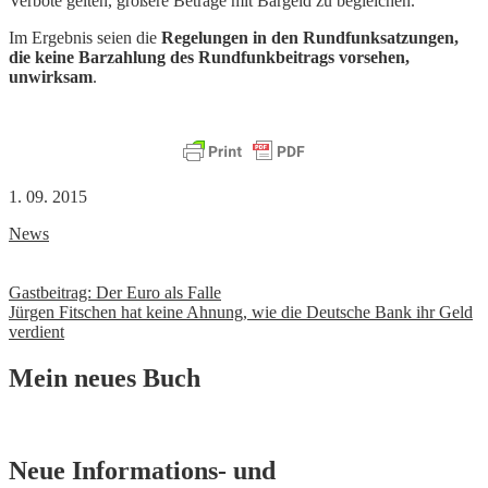
Verbote gelten, größere Beträge mit Bargeld zu begleichen.
Im Ergebnis seien die
Regelungen in den Rundfunksatzungen,
die keine Barzahlung des Rundfunkbeitrags vorsehen,
unwirksam
.
1. 09. 2015
News
Beitrags-
Gastbeitrag: Der Euro als Falle
Jürgen Fitschen hat keine Ahnung, wie die Deutsche Bank ihr Geld
Navigation
verdient
Mein neues Buch
Neue Informations- und