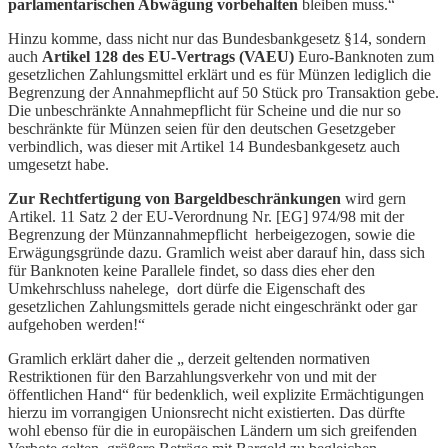
parlamentarischen Abwägung vorbehalten
bleiben muss.“
Hinzu komme, dass nicht nur das Bundesbankgesetz §14, sondern
auch
Artikel 128 des EU-Vertrags (VAEU)
Euro-Banknoten zum
gesetzlichen Zahlungsmittel erklärt und es für Münzen lediglich die
Begrenzung der Annahmepflicht auf 50 Stück pro Transaktion gebe.
Die unbeschränkte Annahmepflicht für Scheine und die nur so
beschränkte für Münzen seien für den deutschen Gesetzgeber
verbindlich, was dieser mit Artikel 14 Bundesbankgesetz auch
umgesetzt habe.
Zur Rechtfertigung von Bargeldbeschränkungen
wird gern
Artikel. 11 Satz 2 der EU-Verordnung Nr. [EG] 974/98 mit der
Begrenzung der Münzannahmepflicht herbeigezogen, sowie die
Erwägungsgründe dazu. Gramlich weist aber darauf hin, dass sich
für Banknoten keine Parallele findet, so dass dies eher den
Umkehrschluss nahelege, dort dürfe die Eigenschaft des
gesetzlichen Zahlungsmittels gerade nicht eingeschränkt oder gar
aufgehoben werden!“
Gramlich erklärt daher die „ derzeit geltenden normativen
Restriktionen für den Barzahlungsverkehr von und mit der
öffentlichen Hand“ für bedenklich, weil explizite Ermächtigungen
hierzu im vorrangigen Unionsrecht nicht existierten. Das dürfte
wohl ebenso für die in europäischen Ländern um sich greifenden