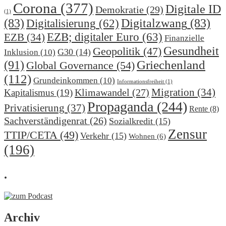
Corona
(377)
Digitale ID
Demokratie
(29)
(1)
(83)
Digitalzwang
(83)
Digitalisierung
(62)
EZB; digitaler Euro
(63)
EZB
(34)
Finanzielle
Gesundheit
Geopolitik
(47)
G30
(14)
Inklusion
(10)
(91)
Griechenland
Global Governance
(54)
(112)
Grundeinkommen
(10)
Informationsfreiheit
(1)
Migration
(34)
Klimawandel
(27)
Kapitalismus
(19)
Propaganda
(244)
Privatisierung
(37)
Rente
(8)
Sachverständigenrat
(26)
Sozialkredit
(15)
Zensur
TTIP/CETA
(49)
Verkehr
(15)
Wohnen
(6)
(196)
.
Archiv