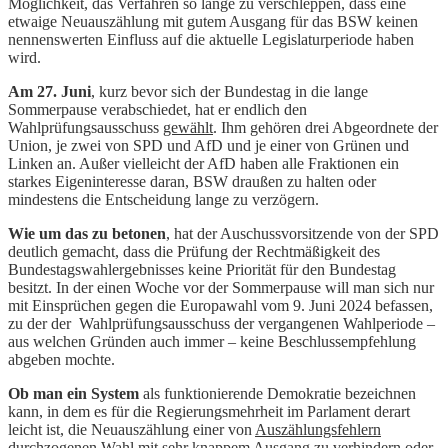
Möglichkeit, das Verfahren so lange zu verschleppen, dass eine
etwaige Neuauszählung mit gutem Ausgang für das BSW keinen
nennenswerten Einfluss auf die aktuelle Legislaturperiode haben
wird.
Am 27. Juni
, kurz bevor sich der Bundestag in die lange
Sommerpause verabschiedet, hat er endlich den
Wahlprüfungsausschuss
gewählt
. Ihm gehören drei Abgeordnete der
Union, je zwei von SPD und AfD und je einer von Grünen und
Linken an. Außer vielleicht der AfD haben alle Fraktionen ein
starkes Eigeninteresse daran, BSW draußen zu halten oder
mindestens die Entscheidung lange zu verzögern.
Wie um das zu betonen
, hat der Auschussvorsitzende von der SPD
deutlich gemacht, dass die Prüfung der Rechtmäßigkeit des
Bundestagswahlergebnisses keine Priorität für den Bundestag
besitzt. In der einen Woche vor der Sommerpause will man sich nur
mit Einsprüchen gegen die Europawahl vom 9. Juni 2024 befassen,
zu der der Wahlprüfungsausschuss der vergangenen Wahlperiode –
aus welchen Gründen auch immer – keine Beschlussempfehlung
abgeben mochte.
Ob man ein System
als funktionierende Demokratie bezeichnen
kann, in dem es für die Regierungsmehrheit im Parlament derart
leicht ist, die Neuauszählung einer von
Auszählungsfehlern
durchzogenen Wahl mit sehr knappem Ausgang zu verhindern oder