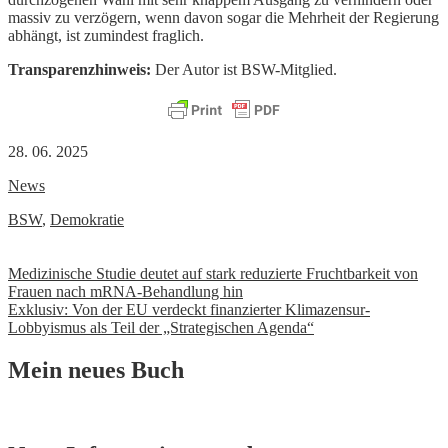
massiv zu verzögern, wenn davon sogar die Mehrheit der Regierung
abhängt, ist zumindest fraglich.
Transparenzhinweis:
Der Autor ist BSW-Mitglied.
28. 06. 2025
News
BSW
,
Demokratie
Beitrags-
Medizinische Studie deutet auf stark reduzierte Fruchtbarkeit von
Frauen nach mRNA-Behandlung hin
Navigation
Exklusiv: Von der EU verdeckt finanzierter Klimazensur-
Lobbyismus als Teil der „Strategischen Agenda“
Mein neues Buch