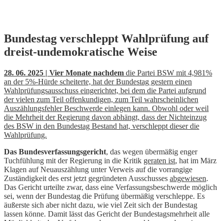
Skip
Bundestag verschleppt Wahlprüfung auf
to
dreist-undemokratische Weise
content
28. 06. 2025 | Vier Monate nachdem
die Partei BSW mit 4,981%
an der 5%-Hürde scheiterte, hat der Bundestag gestern einen
Wahlprüfungsausschuss eingerichtet, bei dem die Partei aufgrund
der vielen zum Teil offenkundigen, zum Teil wahrscheinlichen
Auszählungsfehler Beschwerde einlegen kann. Obwohl oder weil
die Mehrheit der Regierung davon abhängt, dass der Nichteinzug
des BSW in den Bundestag Bestand hat, verschleppt dieser die
Wahlprüfung.
Das Bundesverfassungsgericht
, das wegen übermäßig enger
Tuchfühlung mit der Regierung in die Kritik
geraten ist
, hat im März
Klagen auf Neuauszählung unter Verweis auf die vorrangige
Zuständigkeit des erst jetzt gegründeten Ausschusses
abgewiesen
.
Das Gericht urteilte zwar, dass eine Verfassungsbeschwerde möglich
sei, wenn der Bundestag die Prüfung übermäßig verschleppe. Es
äußerste sich aber nicht dazu, wie viel Zeit sich der Bundestag
lassen könne. Damit lässt das Gericht der Bundestagsmehrheit alle