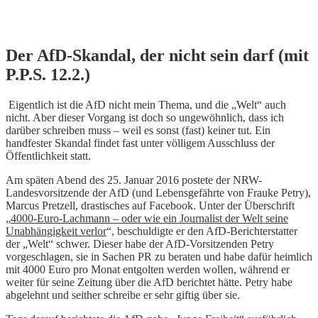
Skip
Der AfD-Skandal, der nicht sein darf (mit
to
P.P.S. 12.2.)
content
Eigentlich ist die AfD nicht mein Thema, und die „Welt“ auch
nicht. Aber dieser Vorgang ist doch so ungewöhnlich, dass ich
darüber schreiben muss – weil es sonst (fast) keiner tut. Ein
handfester Skandal findet fast unter völligem Ausschluss der
Öffentlichkeit statt.
Am späten Abend des 25. Januar 2016 postete der NRW-
Landesvorsitzende der AfD (und Lebensgefährte von Frauke Petry),
Marcus Pretzell, drastisches auf Facebook. Unter der Überschrift
„
4000-Euro-Lachmann – oder wie ein Journalist der Welt seine
Unabhängigkeit verlor
“, beschuldigte er den AfD-Berichterstatter
der „Welt“ schwer. Dieser habe der AfD-Vorsitzenden Petry
vorgeschlagen, sie in Sachen PR zu beraten und habe dafür heimlich
mit 4000 Euro pro Monat entgolten werden wollen, während er
weiter für seine Zeitung über die AfD berichtet hätte. Petry habe
abgelehnt und seither schreibe er sehr giftig über sie.