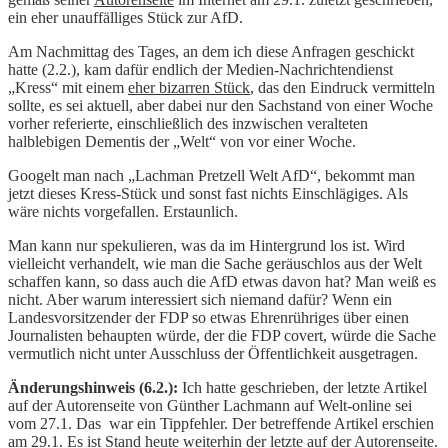
ein eher unauffälliges Stück zur AfD.
Am Nachmittag des Tages, an dem ich diese Anfragen geschickt
hatte (2.2.), kam dafür endlich der Medien-Nachrichtendienst
„Kress“ mit einem
eher bizarren Stück
, das den Eindruck vermitteln
sollte, es sei aktuell, aber dabei nur den Sachstand von einer Woche
vorher referierte, einschließlich des inzwischen veralteten
halblebigen Dementis der „Welt“ von vor einer Woche.
Googelt man nach „Lachman Pretzell Welt AfD“, bekommt man
jetzt dieses Kress-Stück und sonst fast nichts Einschlägiges. Als
wäre nichts vorgefallen. Erstaunlich.
Man kann nur spekulieren, was da im Hintergrund los ist. Wird
vielleicht verhandelt, wie man die Sache geräuschlos aus der Welt
schaffen kann, so dass auch die AfD etwas davon hat? Man weiß es
nicht. Aber warum interessiert sich niemand dafür? Wenn ein
Landesvorsitzender der FDP so etwas Ehrenrühriges über einen
Journalisten behaupten würde, der die FDP covert, würde die Sache
vermutlich nicht unter Ausschluss der Öffentlichkeit ausgetragen.
Änderungshinweis (6.2.):
Ich hatte geschrieben, der letzte Artikel
auf der Autorenseite von Günther Lachmann auf Welt-online sei
vom 27.1. Das war ein Tippfehler. Der betreffende Artikel erschien
am 29.1. Es ist Stand heute weiterhin der letzte auf der Autorenseite.