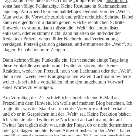
Tags darauf berichtete die AfD-nahe „Junge Freiheit“
ausführlich
,
sonst fast völlige Fehlanzeige. Keine Resultate in Suchmaschinen,
tagelang. Am Abend kam ein halblebiges Dementi von der „Welt“.
Man weise die Vorwürfe zurück und prüfe rechtliche Schritte. Dabei
kann es eigentlich nur darum gehen, welche rechtlichen Schritte.
Entweder es stimmt, dann müsste die „Welt“ den Journalisten
entlassen, oder es stimmt nicht, dann müssten sie und/oder der
Redakteur Pretzell wegen übler Nachrede und Verleumdung
verklagen. Pretzell gab sich gelassen, und ermunterte die „Welt“, zu
klagen. Er habe mehrere Zeugen.
Dann kehrte völlige Funkstille ein. Ich versuchte einige Tage lang
diese Funkstille wenigstens auf Twitter zu stören, aber keine
Reaktion, weder von Pretzell, noch von Lachmann oder der „Welt“,
die in den Tweets jeweils angesprochen waren. Lachmann twitterte
weiter als sei nichts vorgefallen, ohne den ungeheuren Vorwurf
eines Wortes zu würdigen.
Am Vormittag des 2.2. schließlich schrieb ich eine E-Mail an
Pretzell mit dem Hinweis, ich wolle auf meinem Blog berichten. Ich
fragte ihn, was der Stand sei, ob er die Vorwürfe aufrecht erhalte
und ob er in Gesprächen mit der „Welt“ sei. Keine Reaktion bisher.
Ich schickte über Twitter eine Nachricht an Lachmann, der auf
Twitter fast täglich aktiv war, mit der Frage, ob er nicht dementieren
oder gar klagen möchte. Keine Antwort bisher. In der „Welt“ hat er
gemäß seiner
Autorenseite
im Internet am 29.1. zuletzt geschrieben,