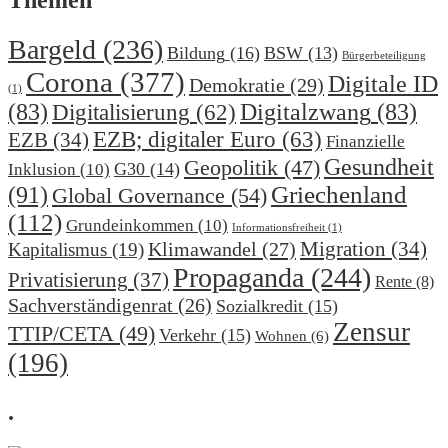
Themen
Bargeld
(236)
Bildung
(16)
BSW
(13)
Bürgerbeteiligung
Corona
(377)
Digitale ID
Demokratie
(29)
(1)
(83)
Digitalzwang
(83)
Digitalisierung
(62)
EZB; digitaler Euro
(63)
EZB
(34)
Finanzielle
Gesundheit
Geopolitik
(47)
G30
(14)
Inklusion
(10)
(91)
Griechenland
Global Governance
(54)
(112)
Grundeinkommen
(10)
Informationsfreiheit
(1)
Migration
(34)
Klimawandel
(27)
Kapitalismus
(19)
Propaganda
(244)
Privatisierung
(37)
Rente
(8)
Sachverständigenrat
(26)
Sozialkredit
(15)
Zensur
TTIP/CETA
(49)
Verkehr
(15)
Wohnen
(6)
(196)
.