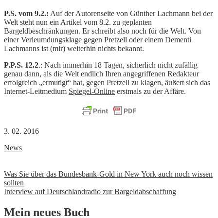
P.S. vom 9.2.:
Auf der Autorenseite von Günther Lachmann bei der
Welt steht nun ein Artikel vom 8.2. zu geplanten
Bargeldbeschränkungen. Er schreibt also noch für die Welt. Von
einer Verleumdungsklage gegen Pretzell oder einem Dementi
Lachmanns ist (mir) weiterhin nichts bekannt.
P.P.S. 12.2
.: Nach immerhin 18 Tagen, sicherlich nicht zufällig
genau dann, als die Welt endlich Ihren angegriffenen Redakteur
erfolgreich „ermutigt“ hat, gegen Pretzell zu klagen, äußert sich das
Internet-Leitmedium
Spiegel-Online
erstmals zu der Affäre.
3. 02. 2016
News
Beitrags-
Was Sie über das Bundesbank-Gold in New York auch noch wissen
sollten
Navigation
Interview auf Deutschlandradio zur Bargeldabschaffung
Mein neues Buch