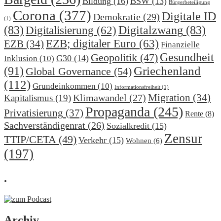
Bildung
(16)
BSW
(13)
Bürgerbeteiligung
Corona
(377)
Digitale ID
Demokratie
(29)
(1)
(83)
Digitalzwang
(83)
Digitalisierung
(62)
EZB; digitaler Euro
(63)
EZB
(34)
Finanzielle
Gesundheit
Geopolitik
(47)
G30
(14)
Inklusion
(10)
(91)
Griechenland
Global Governance
(54)
(112)
Grundeinkommen
(10)
Informationsfreiheit
(1)
Migration
(34)
Klimawandel
(27)
Kapitalismus
(19)
Propaganda
(245)
Privatisierung
(37)
Rente
(8)
Sachverständigenrat
(26)
Sozialkredit
(15)
Zensur
TTIP/CETA
(49)
Verkehr
(15)
Wohnen
(6)
(197)
.
Archiv