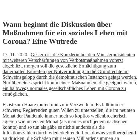
Skip
Wann beginnt die Diskussion über
to
Maßnahmen für ein soziales Leben mit
content
Corona? Eine Wutrede
17. 11. 2020 |
Gestern ist die Kanzlerin bei den Ministerpräsidenten
mit weiteren Verschärfungen von Verbotsmaßnahmen vorerst
abgeblitzt, morgen soll die gesetzliche Ermächtigung zum
dauerhaften Einreifen per Notverordnung in die Grundrechte im
Schweinsgalopp durch die demokratischen Instanzen gejagt werden.
Nur über eines spricht kaum einer: Maßnahmen, die geeignet wären,
ein halbwegs normales gesellschaftliches Leben mit Corona zu
ermöglichen.
Es ist zum Haare raufen und zum Verzweifeln. Es fällt immer
schwerer, Regierenden guten Willen zu unterstellen, die im neunten
Monat der Pandemie immer noch so kopflos wellenbrecherisch
agieren wie im ersten Monat (als man es noch jedem nachsehen
konnte) und so tun als gäbe es nichts anderes als die
Infektionszahlen durch wiederkehrende Lockdowns vorübergehend
zu drücken, die Schäden mit riesigen Milliardensummen an