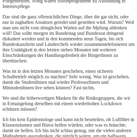
Pflegeberufen. Nötig wären Sofortprogramme zu Ausbildung in
Intensivpflege.
Das sind die ganz offensichtlichen Dinge, über die gar nicht, oder
nur in zaghaften Ansätzen geredet und gestritten wird. Warum? Weil
man uns nicht vom dringlichen Warten auf die Mpfung ablenken
will? Das sollte morgen im Bundestag und Bundesrat dringend
diskutiert werden und in den kommenden neun Tagen, bis sich
Bundeskanzlerin und Länderchefs wieder zusammentelefonieren um
ihre Untätigkeit in den letzten sieben Monaten mit weiteren
Einschränkungen der Handlungsfreiheit der BürgerInnen zu
übertünchen.
Was ist in den letzten Monaten geschehen, einen sicheren
Schulbetrieb möglich zu machen? Sehr wenig. Was ist geschehen,
damit die StudentInnen mal wieder ProfessorInnen und
MitstudentInnen live sehen können? Fast nichts.
Wo sind die höherwertigen Masken für die Risikogruppen, die wir
in Ermangelung derselben mit einem wiederholten Lockdown
schützen müssen?
Ich bin kein Epidemiologe und kann nicht beurteilen, ob Luftfilter in
Klassenräumen und Büros helfen würden, oder was es bräuchte,
damit sie helfen. Ich bin nicht schlau genug, mir die vielen anderen
Maßnahmen auszudenken, die nützlich wären, um ein halbwegs