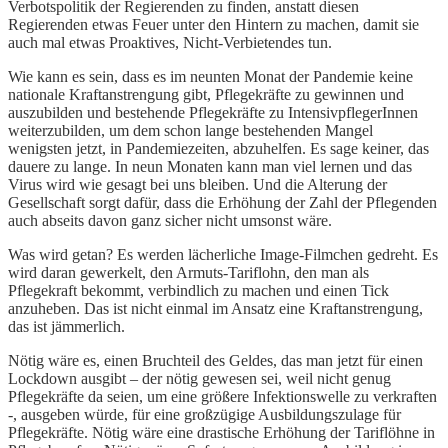
Verbotspolitik der Regierenden zu finden, anstatt diesen
Regierenden etwas Feuer unter den Hintern zu machen, damit sie
auch mal etwas Proaktives, Nicht-Verbietendes tun.
Wie kann es sein, dass es im neunten Monat der Pandemie keine
nationale Kraftanstrengung gibt, Pflegekräfte zu gewinnen und
auszubilden und bestehende Pflegekräfte zu IntensivpflegerInnen
weiterzubilden, um dem schon lange bestehenden Mangel
wenigsten jetzt, in Pandemiezeiten, abzuhelfen. Es sage keiner, das
dauere zu lange. In neun Monaten kann man viel lernen und das
Virus wird wie gesagt bei uns bleiben. Und die Alterung der
Gesellschaft sorgt dafür, dass die Erhöhung der Zahl der Pflegenden
auch abseits davon ganz sicher nicht umsonst wäre.
Was wird getan? Es werden lächerliche Image-Filmchen gedreht. Es
wird daran gewerkelt, den Armuts-Tariflohn, den man als
Pflegekraft bekommt, verbindlich zu machen und einen Tick
anzuheben. Das ist nicht einmal im Ansatz eine Kraftanstrengung,
das ist jämmerlich.
Nötig wäre es, einen Bruchteil des Geldes, das man jetzt für einen
Lockdown ausgibt – der nötig gewesen sei, weil nicht genug
Pflegekräfte da seien, um eine größere Infektionswelle zu verkraften
-, ausgeben würde, für eine großzügige Ausbildungszulage für
Pflegekräfte. Nötig wäre eine drastische Erhöhung der Tariflöhne in