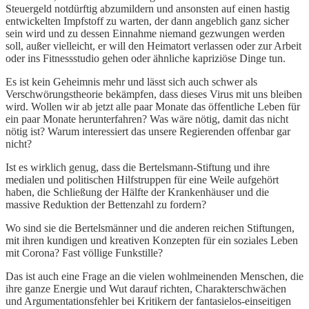
Steuergeld notdürftig abzumildern und ansonsten auf einen hastig
entwickelten Impfstoff zu warten, der dann angeblich ganz sicher
sein wird und zu dessen Einnahme niemand gezwungen werden
soll, außer vielleicht, er will den Heimatort verlassen oder zur Arbeit
oder ins Fitnessstudio gehen oder ähnliche kapriziöse Dinge tun.
Es ist kein Geheimnis mehr und lässt sich auch schwer als
Verschwörungstheorie bekämpfen, dass dieses Virus mit uns bleiben
wird. Wollen wir ab jetzt alle paar Monate das öffentliche Leben für
ein paar Monate herunterfahren? Was wäre nötig, damit das nicht
nötig ist? Warum interessiert das unsere Regierenden offenbar gar
nicht?
Ist es wirklich genug, dass die Bertelsmann-Stiftung und ihre
medialen und politischen Hilfstruppen für eine Weile aufgehört
haben, die Schließung der Hälfte der Krankenhäuser und die
massive Reduktion der Bettenzahl zu fordern?
Wo sind sie die Bertelsmänner und die anderen reichen Stiftungen,
mit ihren kundigen und kreativen Konzepten für ein soziales Leben
mit Corona? Fast völlige Funkstille?
Das ist auch eine Frage an die vielen wohlmeinenden Menschen, die
ihre ganze Energie und Wut darauf richten, Charakterschwächen
und Argumentationsfehler bei Kritikern der fantasielos-einseitigen