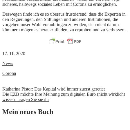
sicheres, halbwegs soziales Leben mit Corona zu ermöglichen.
Deswegen finde ich es so überaus frustrierend, dass die Experten in
den Regierungen, den Stiftungen und anderen Institutionen, die
vorgeben unser Wohl voranbringen zu wollen, sich nicht darum
kümmern mögen es herauszufinden, zu erproben und zu verbessern.
17. 11. 2020
News
Corona
Beitrags-
Katharina Pistor: Das Kapital wird immer zuerst gerettet
Die EZB möchte Ihre Meinung zum digitalen Euro (nicht wirklich)
Navigation
wissen – sagen Sie sie ihr
Mein neues Buch