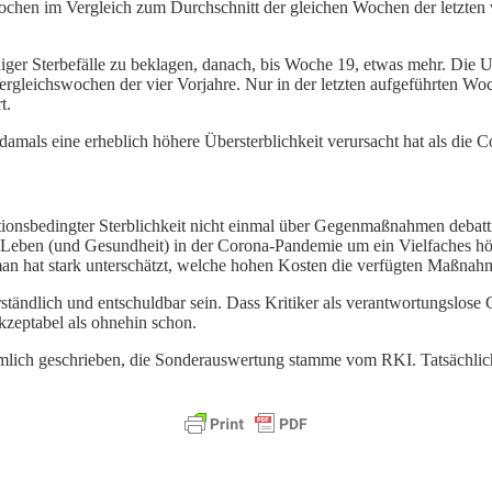
chen im Vergleich zum Durchschnitt der gleichen Wochen der letzten v
er Sterbefälle zu beklagen, danach, bis Woche 19, etwas mehr. Die U
 Vergleichswochen der vier Vorjahre. Nur in der letzten aufgeführten
t.
 damals eine erheblich höhere Übersterblichkeit verursacht hat als die
tionsbedingter Sterblichkeit nicht einmal über Gegenmaßnahmen debattie
 Leben (und Gesundheit) in der Corona-Pandemie um ein Vielfaches hö
an hat stark unterschätzt, welche hohen Kosten die verfügten Maßnahm
ständlich und entschuldbar sein. Dass Kritiker als verantwortungslos
kzeptabel als ohnehin schon.
rtümlich geschrieben, die Sonderauswertung stamme vom RKI. Tatsächlic