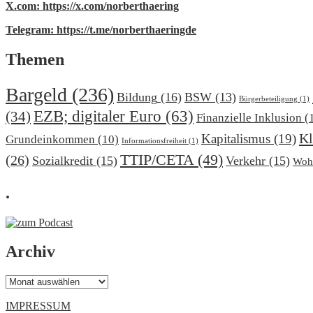
X.com: https://x.com/norberthaering
Telegram: https://t.me/norberthaeringde
Themen
Bargeld
(236)
Bildung
(16)
BSW
(13)
Bürgerbeteiligung
(1)
EZB; digitaler Euro
(63)
(34)
Finanzielle Inklusion
(
Kl
Kapitalismus
(19)
Grundeinkommen
(10)
Informationsfreiheit
(1)
TTIP/CETA
(49)
(26)
Sozialkredit
(15)
Verkehr
(15)
Woh
.
Archiv
Archiv
IMPRESSUM