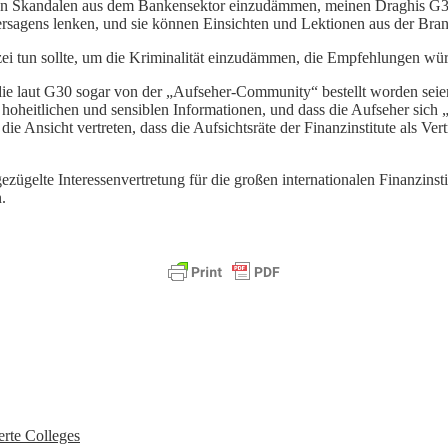
t an Skandalen aus dem Bankensektor einzudämmen, meinen Draghis G30
sagens lenken, und sie können Einsichten und Lektionen aus der Branc
zei tun sollte, um die Kriminalität einzudämmen, die Empfehlungen wür
die laut G30 sogar von der „Aufseher-Community“ bestellt worden seie
hoheitlichen und sensiblen Informationen, und dass die Aufseher sich
die Ansicht vertreten, dass die Aufsichtsräte der Finanzinstitute als Ve
ügelte Interessenvertretung für die großen internationalen Finanzinsti
.
erte Colleges