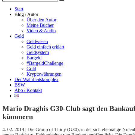
Suche
nach
Start
Blog / Autor
Über den Autor
Meine Bücher
Video & Audio
Geld
Geldwesen
Geld einfach erklärt
Geldsystem
Bargeld
#BargeldChallenge
Gold
Kryptowährungen
Der Wahrheitskomplex
BSW
Abo / Kontakt
Mario Draghis G30-Club sagt den Bankauf
kümmern
4. 02. 2019 | Die Group of Thirty (G30), in der sich ehemalige Note
neuen
Bericht zu Fehlverhalten von Banken
veröffentlicht. Die Empfe