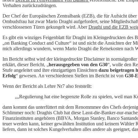
Verhalten zurückzudrängen.
Der Chef der Europäischen Zentralbank (EZB), die für Aufsicht über d
Ombudsfrau hat zwar Mario Draghi aufgefordert, seine Mitgliedschaft 
verschlossenen Türen gekungelt wird. Aber
Draghi und die EZB weig
Es gibt ein winziges Feigenblatt für Draghi im Kleingedruckten des 
„on Banking Conduct and Culture“ ist und nicht die Ansichten der Mitg
mich allerdings wundern, wenn Mario Draghi die Reisekosten nach W
Im Bericht selbst wird der kleingedruckte Disclaimer in normalgroße
erklärt, dieser Bericht, „
herausgegeben von den G30
“, wolle den Re
Stufe angeleitet und ihre einzigartigen Einsichten
dazu beigetragen 
Erfolg
“ gewesen. An verschiedenen Stellen im Bericht ist von
G30-E
Wenn der Bericht als Lehre Nr7 also feststellt:
„„Regulierung hat eine begrenzte Rolle zu spielen, weil man Ku
dann kommt das unterfüttert mit dem Renommmee des Chefs derjenigen
Schlimmer noch: Draghis Club hat diese Lasst-die-Banker-nur-machen-
Finanzinstituten angehören (BBVA, Morgan Stanley, Banco Santander, 
teuer werden kann, keiner gewählten Institution und keinem Wähler R
liefern, dann ist solches Kungelverhalten alles andere als geeignet, d