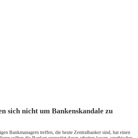
n sich nicht um Bankenskandale zu
igen Bankmanagern treffen, die heute Zentralbanker sind, hat einen
ierer sollten die Banken ungestört daran arbeiten lassen, unethisches