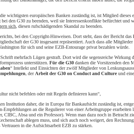
ie wichtigsten europäischen Banken zuständig ist, ist Mitglied dieses
bei den G30 zu beenden, weil sie Interessenkonflikte befürchtet und wei
ern sich
, diesen rufschädigenden Skandal zu beenden.
Berichts, bei den Copyright-Hinweisen. Dort steht, dass der Bericht d
liedschaft der G30 insgesamt repräsentiert. Auch dass alle Mitglieder a
ashington für sich und seine EZB-Entourage privat bezahlen würde.
r Schrift mehrfach Lügen gestraft. Dort wird die segensreiche Wirkung 
formprozess unterstützen.
Für die G30
danken die Vorsitzenden den Mit
haben
“ Intellekt und Einsichten der zwölf Mitglieder von Lenkungsauss
mpehlungen
, der
Arbeit der G30 on Conduct and Culture
und ei
ltur nicht befehlen oder mit Regeln definieren kann“,
 Institution daher, die in Europa für Bankaufsicht zuständig ist, en
Empfehlungen an die Regulierer von einer Arbeitsgruppe erarbeiten la
CIBC, Absa und ein Professor). Wenn man dazu noch in Betracht zieht, 
echenschaft ablegen muss, und sich auch noch weigert, den Rechnungsh
as Vertrauen in die Aufsichtsarbeit EZB zu stärken.