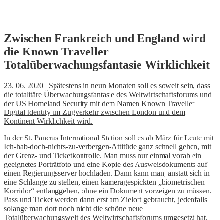
Skip
Zwischen Frankreich und England wird
to
die Known Traveller
content
Totalüberwachungsfantasie Wirklichkeit
23. 06. 2020 | Spätestens in neun Monaten soll es soweit sein, dass
die totalitäre Überwachungsfantasie des Weltwirtschaftsforums und
der US Homeland Security mit dem Namen Known Traveller
Digital Identity im Zugverkehr zwischen London und dem
Kontinent Wirklichkeit wird.
In der St. Pancras International Station
soll es ab März
für Leute mit
Ich-hab-doch-nichts-zu-verbergen-Attitüde ganz schnell gehen, mit
der Grenz- und Ticketkontrolle. Man muss nur einmal vorab ein
geeignetes Porträtfoto und eine Kopie des Ausweisdokuments auf
einen Regierungsserver hochladen. Dann kann man, anstatt sich in
eine Schlange zu stellen, einen kameragespickten „biometrischen
Korridor“ entlanggehen, ohne ein Dokument vorzeigen zu müssen.
Pass und Ticket werden dann erst am Zielort gebraucht, jedenfalls
solange man dort noch nicht die schöne neue
Totalüberwachungswelt des Weltwirtschaftsforums umgesetzt hat.