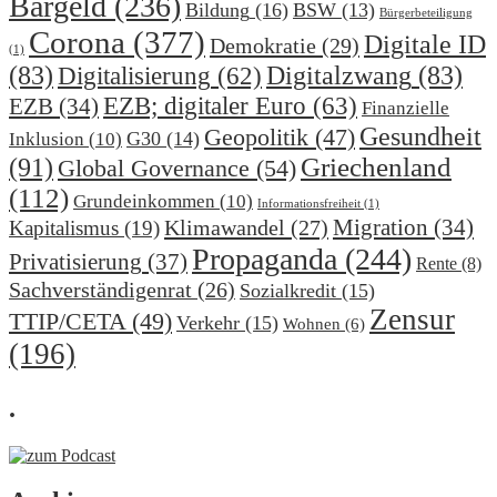
Bargeld
(236)
Bildung
(16)
BSW
(13)
Bürgerbeteiligung
Corona
(377)
Digitale ID
Demokratie
(29)
(1)
(83)
Digitalzwang
(83)
Digitalisierung
(62)
EZB; digitaler Euro
(63)
EZB
(34)
Finanzielle
Gesundheit
Geopolitik
(47)
G30
(14)
Inklusion
(10)
(91)
Griechenland
Global Governance
(54)
(112)
Grundeinkommen
(10)
Informationsfreiheit
(1)
Migration
(34)
Klimawandel
(27)
Kapitalismus
(19)
Propaganda
(244)
Privatisierung
(37)
Rente
(8)
Sachverständigenrat
(26)
Sozialkredit
(15)
Zensur
TTIP/CETA
(49)
Verkehr
(15)
Wohnen
(6)
(196)
.