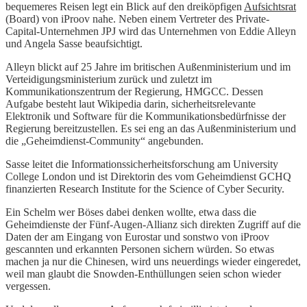
bequemeres Reisen legt ein Blick auf den dreiköpfigen
Aufsichtsrat
(Board) von iProov nahe. Neben einem Vertreter des Private-
Capital-Unternehmen JPJ wird das Unternehmen von Eddie Alleyn
und Angela Sasse beaufsichtigt.
Alleyn blickt auf 25 Jahre im britischen Außenministerium und im
Verteidigungsministerium zurück und zuletzt im
Kommunikationszentrum der Regierung, HMGCC. Dessen
Aufgabe besteht laut Wikipedia darin, sicherheitsrelevante
Elektronik und Software für die Kommunikationsbedürfnisse der
Regierung bereitzustellen. Es sei eng an das Außenministerium und
die „Geheimdienst-Community“ angebunden.
Sasse leitet die Informationssicherheitsforschung am University
College London und ist Direktorin des vom Geheimdienst GCHQ
finanzierten Research Institute for the Science of Cyber Security.
Ein Schelm wer Böses dabei denken wollte, etwa dass die
Geheimdienste der Fünf-Augen-Allianz sich direkten Zugriff auf die
Daten der am Eingang von Eurostar und sonstwo von iProov
gescannten und erkannten Personen sichern würden. So etwas
machen ja nur die Chinesen, wird uns neuerdings wieder eingeredet,
weil man glaubt die Snowden-Enthüllungen seien schon wieder
vergessen.