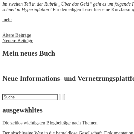
Im
zweiten Teil
in der Rubrik „Über das Geld“ geht es um folgende F
schnell in Hyperinflation?
Für den eiligen Leser hier eine Kurzfassun
mehr
Beitragsnavigation
Ältere Beiträge
Neuere Beiträge
Mein neues Buch
Neue Informations- und Vernetzungsplatt
Suchen
Suche
nach
ausgewähltes
Die zeitlos wichtigsten Blogbeiträge nach Themen
Der abschüssige Weg in die bargeldlose Gesellschaft. Dokumentatio