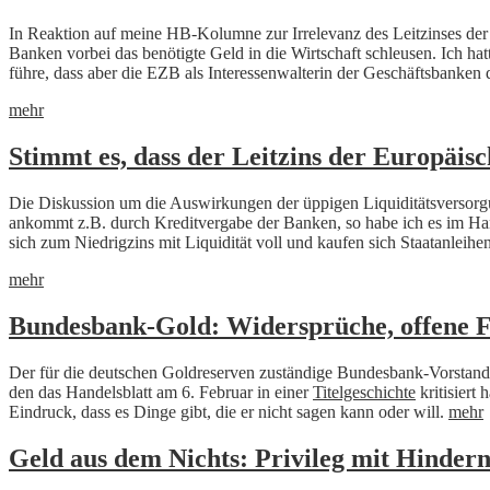
In Reaktion auf meine HB-Kolumne zur Irrelevanz des Leitzinses der 
Banken vorbei das benötigte Geld in die Wirtschaft schleusen. Ich ha
führe, dass aber die EZB als Interessenwalterin der Geschäftsbanke
mehr
Stimmt es, dass der Leitzins der Europäisc
Die Diskussion um die Auswirkungen der üppigen Liquiditätsversorgun
ankommt z.B. durch Kreditvergabe der Banken, so habe ich es im Han
sich zum Niedrigzins mit Liquidität voll und kaufen sich Staatanleih
mehr
Bundesbank-Gold: Widersprüche, offene F
Der für die deutschen Goldreserven zuständige Bundesbank-Vorstand 
den das Handelsblatt am 6. Februar in einer
Titelgeschichte
kritisier
Eindruck, dass es Dinge gibt, die er nicht sagen kann oder will.
mehr
Geld aus dem Nichts: Privileg mit Hindern