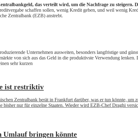
ntralbankgeld, das verteilt wird, um die Nachfrage zu steigern. D
reditvergabe schaffen sollen, wenig Kredit geben, und weil wenig Kredit
äische Zentralbank (EZB) anstrebt.
produzierende Unternehmen ausweiten, besonders langfristige und güns
 von sich aus das Geld in die produktivste Verwendung lenken. Das is
inen sehr kurzen
 ist restriktiv
schen Zentralbank berät in Frankfurt darüber, was er tun könnte, um zu
 bisher nur für einzelne Staaten. Wieder wird EZB-Chef Draghi versic
n Umlauf bringen könnte