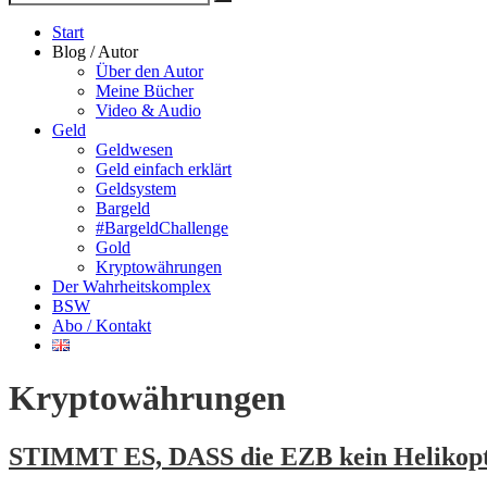
Suche
nach
Start
Blog / Autor
Über den Autor
Meine Bücher
Video & Audio
Geld
Geldwesen
Geld einfach erklärt
Geldsystem
Bargeld
#BargeldChallenge
Gold
Kryptowährungen
Der Wahrheitskomplex
BSW
Abo / Kontakt
Kryptowährungen
STIMMT ES, DASS die EZB kein Helikopt