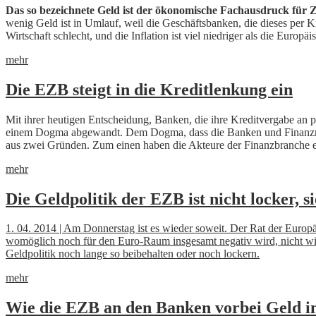
Das so bezeichnete Geld ist der ökonomische Fachausdruck für Ze
wenig Geld ist in Umlauf, weil die Geschäftsbanken, die dieses per K
Wirtschaft schlecht, und die Inflation ist viel niedriger als die Europ
mehr
Die EZB steigt in die Kreditlenkung ein
Mit ihrer heutigen Entscheidung, Banken, die ihre Kreditvergabe an 
einem Dogma abgewandt. Dem Dogma, dass die Banken und Finanzmärkte
aus zwei Gründen. Zum einen haben die Akteure der Finanzbranche e
mehr
Die Geldpolitik der EZB ist nicht locker, sie
1. 04. 2014 | Am Donnerstag ist es wieder soweit. Der Rat der Europäi
womöglich noch für den Euro-Raum insgesamt negativ wird, nicht wie
Geldpolitik noch lange so beibehalten oder noch lockern.
mehr
Wie die EZB an den Banken vorbei Geld i