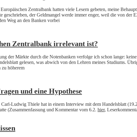
Europäischen Zentralbank hatten viele Lesern gebeten, meine Behauptu
tte geschrieben, der Geldmangel werde immer enger, weil die von der EZ
n den Weg an den Banken vorbei
hen Zentralbank irrelevant ist?
g der Märkte durch die Notenbanken verfolge ich schon lange: keine I
delsblatt gelesen, was abwich von den Lehren meines Studiums. Übrig
en zu höherem
ragen und eine Hypothese
Carl-Ludwig Thiele hat in einem Interview mit dem Handelsblatt (19.2
t hatte (Zusammenfassung und Kommentar vom 6.2.
hier
, Leserkomment
issen