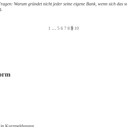
ragen: Warum gründet nicht jeder seine eigene Bank, wenn sich das so
g.
1
…
5
6
7
8
9
10
form
n in Kurzmeldungen