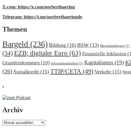
X.com: https://x.com/norberthaering
Telegram: https://t.me/norberthaeringde
Themen
Bargeld
(236)
Bildung
(16)
BSW
(13)
Bürgerbeteiligung
(1)
EZB; digitaler Euro
(63)
(34)
Finanzielle Inklusion
(
Kl
Kapitalismus
(19)
Grundeinkommen
(10)
Informationsfreiheit
(1)
TTIP/CETA
(49)
(26)
Sozialkredit
(15)
Verkehr
(15)
Woh
.
Archiv
Archiv