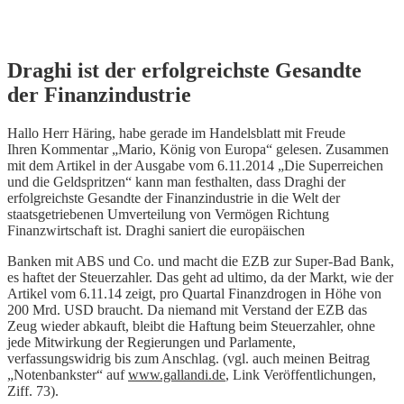
Skip
Draghi ist der erfolgreichste Gesandte
to
der Finanzindustrie
content
Hallo Herr Häring, habe gerade im Handelsblatt mit Freude
Ihren Kommentar „Mario, König von Europa“ gelesen. Zusammen
mit dem Artikel in der Ausgabe vom 6.11.2014 „Die Superreichen
und die Geldspritzen“ kann man festhalten, dass Draghi der
erfolgreichste Gesandte der Finanzindustrie in die Welt der
staatsgetriebenen Umverteilung von Vermögen Richtung
Finanzwirtschaft ist. Draghi saniert die europäischen
Banken mit ABS und Co. und macht die EZB zur Super-Bad Bank,
es haftet der Steuerzahler. Das geht ad ultimo, da der Markt, wie der
Artikel vom 6.11.14 zeigt, pro Quartal Finanzdrogen in Höhe von
200 Mrd. USD braucht. Da niemand mit Verstand der EZB das
Zeug wieder abkauft, bleibt die Haftung beim Steuerzahler, ohne
jede Mitwirkung der Regierungen und Parlamente,
verfassungswidrig bis zum Anschlag. (vgl. auch meinen Beitrag
„Notenbankster“ auf
www.gallandi.de
, Link Veröffentlichungen,
Ziff. 73).