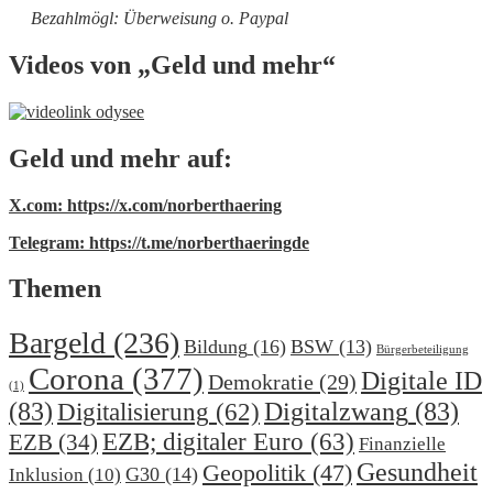
Bezahlmögl: Überweisung o. Paypal
Videos von „Geld und mehr“
Geld und mehr auf:
X.com: https://x.com/norberthaering
Telegram: https://t.me/norberthaeringde
Themen
Bargeld
(236)
Bildung
(16)
BSW
(13)
Bürgerbeteiligung
Corona
(377)
Digitale ID
Demokratie
(29)
(1)
(83)
Digitalzwang
(83)
Digitalisierung
(62)
EZB; digitaler Euro
(63)
EZB
(34)
Finanzielle
Gesundheit
Geopolitik
(47)
G30
(14)
Inklusion
(10)