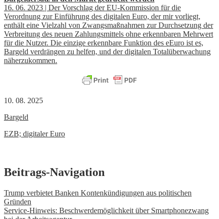
16. 06. 2023 | Der Vorschlag der EU-Kommission für die
Verordnung zur Einführung des digitalen Euro, der mir vorliegt,
enthält eine Vielzahl von Zwangsmaßnahmen zur Durchsetzung der
Verbreitung des neuen Zahlungsmittels ohne erkennbaren Mehrwert
für die Nutzer. Die einzige erkennbare Funktion des eEuro ist es,
Bargeld verdrängen zu helfen, und der digitalen Totalüberwachung
näherzukommen.
10. 08. 2025
Bargeld
EZB; digitaler Euro
Beitrags-Navigation
Trump verbietet Banken Kontenkündigungen aus politischen
Gründen
Service-Hinweis: Beschwerdemöglichkeit über Smartphonezwang