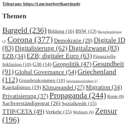
Telegram: https://t.me/norberthaeringde
Themen
Bargeld
(236)
Bildung
(16)
BSW
(13)
Bürgerbeteiligung
Corona
(377)
Digitale ID
Demokratie
(29)
(1)
(83)
Digitalzwang
(83)
Digitalisierung
(62)
EZB; digitaler Euro
(63)
EZB
(34)
Finanzielle
Gesundheit
Geopolitik
(47)
G30
(14)
Inklusion
(10)
(91)
Griechenland
Global Governance
(54)
(112)
Grundeinkommen
(10)
Informationsfreiheit
(1)
Migration
(34)
Klimawandel
(27)
Kapitalismus
(19)
Propaganda
(244)
Privatisierung
(37)
Rente
(8)
Sachverständigenrat
(26)
Sozialkredit
(15)
Zensur
TTIP/CETA
(49)
Verkehr
(15)
Wohnen
(6)
(196)