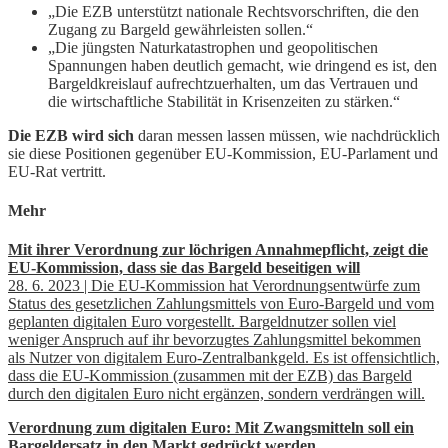
„Die EZB unterstützt nationale Rechtsvorschriften, die den
Zugang zu Bargeld gewährleisten sollen.“
„Die jüngsten Naturkatastrophen und geopolitischen
Spannungen haben deutlich gemacht, wie dringend es ist, den
Bargeldkreislauf aufrechtzuerhalten, um das Vertrauen und
die wirtschaftliche Stabilität in Krisenzeiten zu stärken.“
Die EZB wird sich
daran messen lassen müssen, wie nachdrücklich
sie diese Positionen gegenüber EU-Kommission, EU-Parlament und
EU-Rat vertritt.
Mehr
Mit ihrer Verordnung zur löchrigen Annahmepflicht, zeigt die
EU-Kommission, dass sie das Bargeld beseitigen will
28. 6. 2023 | Die EU-Kommission hat Verordnungsentwürfe zum
Status des gesetzlichen Zahlungsmittels von Euro-Bargeld und vom
geplanten digitalen Euro vorgestellt. Bargeldnutzer sollen viel
weniger Anspruch auf ihr bevorzugtes Zahlungsmittel bekommen
als Nutzer von digitalem Euro-Zentralbankgeld. Es ist offensichtlich,
dass die EU-Kommission (zusammen mit der EZB) das Bargeld
durch den digitalen Euro nicht ergänzen, sondern verdrängen will.
Verordnung zum digitalen Euro: Mit Zwangsmitteln soll ein
Bargeldersatz in den Markt gedrückt werden