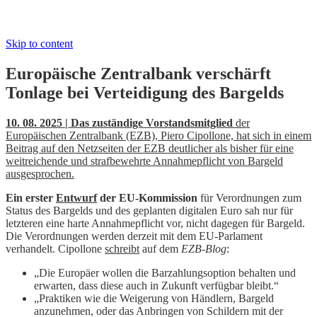
Skip to content
Europäische Zentralbank verschärft
Tonlage bei Verteidigung des Bargelds
10. 08. 2025 | Das zuständige Vorstandsmitglied
der
Europäischen Zentralbank (EZB), Piero Cipollone, hat sich in einem
Beitrag auf den Netzseiten der EZB deutlicher als bisher für eine
weitreichende und strafbewehrte Annahmepflicht von Bargeld
ausgesprochen.
Ein erster
Entwurf
der EU-Kommission
für Verordnungen zum
Status des Bargelds und des geplanten digitalen Euro sah nur für
letzteren eine harte Annahmepflicht vor, nicht dagegen für Bargeld.
Die Verordnungen werden derzeit mit dem EU-Parlament
verhandelt. Cipollone
schreibt
auf dem
EZB-Blog
:
„Die Europäer wollen die Barzahlungsoption behalten und
erwarten, dass diese auch in Zukunft verfügbar bleibt.“
„Praktiken wie die Weigerung von Händlern, Bargeld
anzunehmen, oder das Anbringen von Schildern mit der