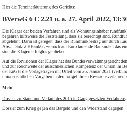
Hier die
Terminerläuterung
des Gerichts:
BVerwG 6 C 2.21 u. a. 27. April 2022, 13:3
Die Kläger der beiden Verfahren sind als Wohnungsinhaber rundfunkb
begehren hilfsweise die Feststellung, dass sie berechtigt sind, Rund
abgelehnt. Darin ist geregelt, dass der Rundfunkbeitrag nur durch L
Abs. 1 Satz 2 BBankG, wonach auf Euro lautende Banknoten das einz
sind die Klagen erfolglos geblieben.
Auf die Revisionen der Kläger hat das Bundesverwaltungsgericht de
und zur Reichweite der ausschließlichen Kompetenz der Union im B
der EuGH die Vorlagefragen mit Urteil vom 26. Januar 2021 (verbun
unionsrechtlichen Vorgaben in den fortgeführten Revisionsverfahren 
Mehr
Dossier zu Stand und Verlauf des 2015 in Gang gesetzten Verfahrens
Dossier zum Krieg gegen das Bargeld und den Widerstand dagegen