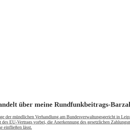
handelt über meine Rundfunkbeitrags-Barza
lage der mündlichen Verhandlung am Bundesverwaltungsgericht in Leip
t des EU-Vertrags vorbei, die Anerkennung des gesetzlichen Zahlungsm
einfließen lässt.