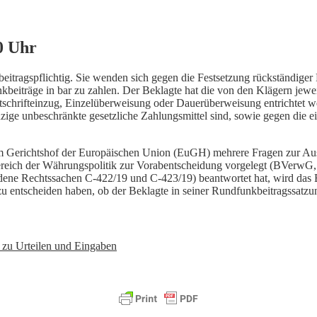
0 Uhr
eitragspflichtig. Sie wenden sich gegen die Festsetzung rückständig
funkbeiträge in bar zu zahlen. Der Beklagte hat die von den Klägern jew
astschrifteinzug, Einzelüberweisung oder Dauerüberweisung entrichtet w
ige unbeschränkte gesetzliche Zahlungsmittel sind, sowie gegen die e
m Gerichtshof der Europäischen Union (EuGH) mehrere Fragen zur Ausl
ereich der Währungspolitik zur Vorabentscheidung vorgelegt (BVerwG
dene Rechtssachen C-422/19 und C-423/19) beantwortet hat, wird das 
zu entscheiden haben, ob der Beklagte in seiner Rundfunkbeitragssatzu
, zu Urteilen und Eingaben