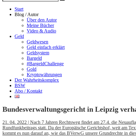
Suche
nach
Start
Blog / Autor
Über den Autor
Meine Bücher
Video & Audio
Geld
Geldwesen
Geld einfach erklärt
Geldsystem
Bargeld
#BargeldChallenge
Gold
Kryptowährungen
Der Wahrheitskomplex
BSW
Abo / Kontakt
Bundesverwaltungsgericht in Leipzig ver
21. 04. 2022 | Nach 7 Jahren Rechtsweg findet am 27.4. die Neuauf
Rundfunkbeitrags statt. Da der Europäische Gerichtshof, weit am Tex
kommt es nun darauf an, wie das BVerwG unsere Grundrechte in diese 