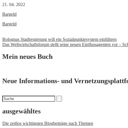
21. 04. 2022
Bargeld
Bargeld
Beitrags-
Bolognas Stadtregierung will ein Sozialpunktesystem einführen
Das Weltwirtschaftsforum stellt seine neuen Einflussagenten vor – Sc
Navigation
Mein neues Buch
Neue Informations- und Vernetzungsplatt
Suchen
Suche
nach
ausgewähltes
Die zeitlos wichtigsten Blogbeiträge nach Themen