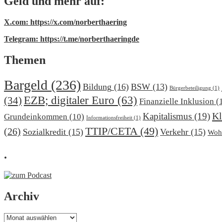
Geld und mehr auf:
X.com: https://x.com/norberthaering
Telegram: https://t.me/norberthaeringde
Themen
Bargeld
(236)
Bildung
(16)
BSW
(13)
Bürgerbeteiligung
(1)
EZB; digitaler Euro
(63)
(34)
Finanzielle Inklusion
(
Kl
Kapitalismus
(19)
Grundeinkommen
(10)
Informationsfreiheit
(1)
TTIP/CETA
(49)
(26)
Sozialkredit
(15)
Verkehr
(15)
Woh
.
Archiv
Archiv