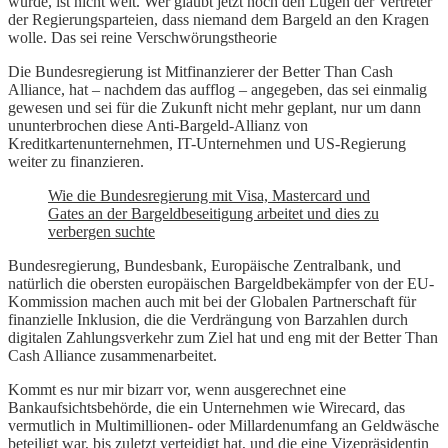
wurde, ist nicht weit. Wer glaubt jetzt noch den Lügen der Vertreter
der Regierungsparteien, dass niemand dem Bargeld an den Kragen
wolle. Das sei reine Verschwörungstheorie
Die Bundesregierung ist Mitfinanzierer der Better Than Cash
Alliance, hat – nachdem das aufflog – angegeben, das sei einmalig
gewesen und sei für die Zukunft nicht mehr geplant, nur um dann
ununterbrochen diese Anti-Bargeld-Allianz von
Kreditkartenunternehmen, IT-Unternehmen und US-Regierung
weiter zu finanzieren.
Wie die Bundesregierung mit Visa, Mastercard und
Gates an der Bargeldbeseitigung arbeitet und dies zu
verbergen suchte
Bundesregierung, Bundesbank, Europäische Zentralbank, und
natürlich die obersten europäischen Bargeldbekämpfer von der EU-
Kommission machen auch mit bei der Globalen Partnerschaft für
finanzielle Inklusion, die die Verdrängung von Barzahlen durch
digitalen Zahlungsverkehr zum Ziel hat und eng mit der Better Than
Cash Alliance zusammenarbeitet.
Kommt es nur mir bizarr vor, wenn ausgerechnet eine
Bankaufsichtsbehörde, die ein Unternehmen wie Wirecard, das
vermutlich in Multimillionen- oder Millardenumfang an Geldwäsche
beteiligt war, bis zuletzt verteidigt hat, und die eine Vizepräsidentin