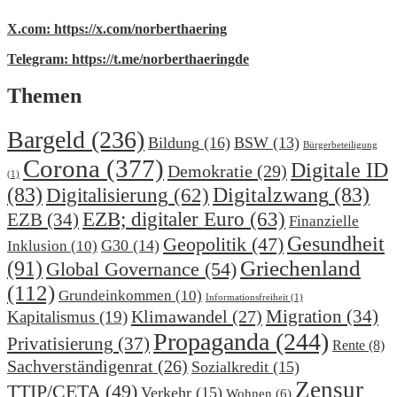
X.com: https://x.com/norberthaering
Telegram: https://t.me/norberthaeringde
Themen
Bargeld
(236)
Bildung
(16)
BSW
(13)
Bürgerbeteiligung
Corona
(377)
Digitale ID
Demokratie
(29)
(1)
(83)
Digitalzwang
(83)
Digitalisierung
(62)
EZB; digitaler Euro
(63)
EZB
(34)
Finanzielle
Gesundheit
Geopolitik
(47)
G30
(14)
Inklusion
(10)
(91)
Griechenland
Global Governance
(54)
(112)
Grundeinkommen
(10)
Informationsfreiheit
(1)
Migration
(34)
Klimawandel
(27)
Kapitalismus
(19)
Propaganda
(244)
Privatisierung
(37)
Rente
(8)
Sachverständigenrat
(26)
Sozialkredit
(15)
Zensur
TTIP/CETA
(49)
Verkehr
(15)
Wohnen
(6)