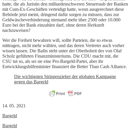
hatte, die als Juristin den milliardenschweren Steuerraub der Banken
mit Cum-Ex-Geschäften verteidigt hatte, wenn ausgerechnet diese
Behörde jetzt meint, dringend dafür sorgen zu müssen, dass zur
Geldwäscheverhinderung niemand mehr über 2500 oder 10.000
Euro bei der Bank einzahlen darf, ohne deren Herkunft
nachzuweisen?
Wer die Freiheit bewahren will, sollte Parteien, die so etwas
mittragen, nicht mehr wählen, und das deren Vertreter auch vorher
wissen lassen. Die Bafin steht unter der Oberhoheit des von Olaf
Scholz geführten Finanzministeriums. Die CDU macht mit, die
CSU tut so, als sei sie eine Pro-Bargeld-Partei, aber ihr
Entwicklungshilfeminister finanziert die Better Than Cash Alliance.
Die wichtigsten Strippenzieher der globalen Kampagne
gegen das Bargeld
14. 05. 2021
Bargeld
Bargeld