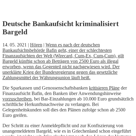
Skip
Deutsche Bankaufsicht kriminalisiert
to
Bargeld
content
14. 05. 2021 |
Hören
|
Wenn es nach der deutschen
Bankaufsichtsbehörde Bafin geht, einer der schlechtesten
Finanzaufsichten der Welt (Wirecard, Cum-Ex, Cum-Cum), gilt
Bargeld künftig schon ab Beträgen von 2500 Euro als illegal
erworben, wenn das Gegenteil nicht nachgewiesen wird. Der
unerklärte Krieg der Bundesregierung gegen das gesetzliche
Zahlungsmittel der Währungsunion läuft heiß.
Die Sparkassen und Genossenschaftsbanken
kritisieren Pläne
der
Finanzaufsicht Bafin, den Banken über Anwendungshinweise
vorzuschreiben
, bei Bar-Einzahlungen ab 10.000 Euro grundsätzlich
schriftliche Herkunftsnachweise zu verlangen. Bei
Gelegenheitskunden soll dies den Plänen zufolge schon ab 2500
Euro greifen.
Der Schritt zu einer Anmeldepflicht und zur Konfiszierung von
unangemeldetem Bargeld, wie es in Griechenland schon eingeführt