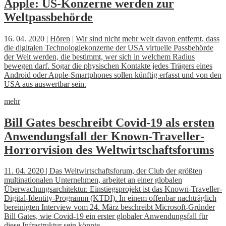
Apple: US-Konzerne werden zur
Weltpassbehörde
16. 04. 2020 |
Hören
|
Wir sind nicht mehr weit davon entfernt, dass
die digitalen Technologiekonzerne der USA virtuelle Passbehörde
der Welt werden, die bestimmt, wer sich in welchem Radius
bewegen darf. Sogar die physischen Kontakte jedes Trägers eines
Android oder Apple-Smartphones sollen künftig erfasst und von den
USA aus auswertbar sein.
mehr
Bill Gates beschreibt Covid-19 als ersten
Anwendungsfall der Known-Traveller-
Horrorvision des Weltwirtschaftsforums
11. 04. 2020 | Das Weltwirtschaftsforum, der Club der größten
multinationalen Unternehmen, arbeitet an einer globalen
Überwachungsarchitektur. Einstiegsprojekt ist das Known-Traveller-
Digital-Identity-Programm (KTDI). In einem offenbar nachträglich
bereinigten Interview vom 24. März beschreibt Microsoft-Gründer
Bill Gates, wie Covid-19 ein erster globaler Anwendungsfall für
diese Infrastruktur sein könnte.