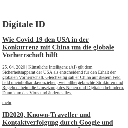
Skip
Digitale ID
to
content
Wie Covid-19 den USA in der
Konkurrenz mit China um die globale
Vorherrschaft hilft
25. 04. 2020 | Künstliche Intelligenz (AI) gilt dem
Sicherheitsapparat der USA als entscheidend für den Erhalt der
globalen Vorherrschaft. Gleichzeitig sah er China auf diesem Feld
bald uneinholbar davonziehen, weil althergebrachte Strukturen und
Regeln daheim die Umsetzung des Neuen und Digitalen behindern.
Dann kam das Virus und änderte alles.
mehr
ID2020, Known-Traveller und
Kontaktverfolgung durch Google und