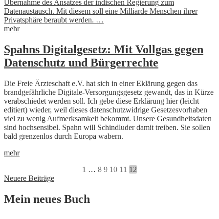
Übernahme des Ansatzes der indischen Regierung zum
Datenaustausch. Mit diesem soll eine Milliarde Menschen ihrer
Privatsphäre beraubt werden. …
mehr
Spahns Digitalgesetz: Mit Vollgas gegen
Datenschutz und Bürgerrechte
Die Freie Ärzteschaft e.V. hat sich in einer Eklärung gegen das
brandgefährliche Digitale-Versorgungsgesetz gewandt, das in Kürze
verabschiedet werden soll. Ich gebe diese Erklärung hier (leicht
editiert) wieder, weil dieses datenschutzwidrige Gesetzesvorhaben
viel zu wenig Aufmerksamkeit bekommt. Unsere Gesundheitsdaten
sind hochsensibel. Spahn will Schindluder damit treiben. Sie sollen
bald grenzenlos durch Europa wabern.
mehr
1
…
8
9
10
11
12
Beitragsnavigation
Neuere Beiträge
Mein neues Buch