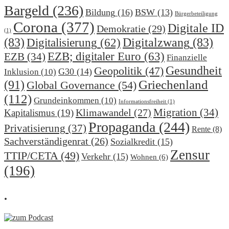
Bargeld
(236)
Bildung
(16)
BSW
(13)
Bürgerbeteiligung
Corona
(377)
Digitale ID
Demokratie
(29)
(1)
(83)
Digitalzwang
(83)
Digitalisierung
(62)
EZB; digitaler Euro
(63)
EZB
(34)
Finanzielle
Gesundheit
Geopolitik
(47)
G30
(14)
Inklusion
(10)
(91)
Griechenland
Global Governance
(54)
(112)
Grundeinkommen
(10)
Informationsfreiheit
(1)
Migration
(34)
Klimawandel
(27)
Kapitalismus
(19)
Propaganda
(244)
Privatisierung
(37)
Rente
(8)
Sachverständigenrat
(26)
Sozialkredit
(15)
Zensur
TTIP/CETA
(49)
Verkehr
(15)
Wohnen
(6)
(196)
.