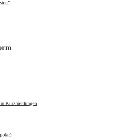
sten”
form
n in Kurzmeldungen
polar)