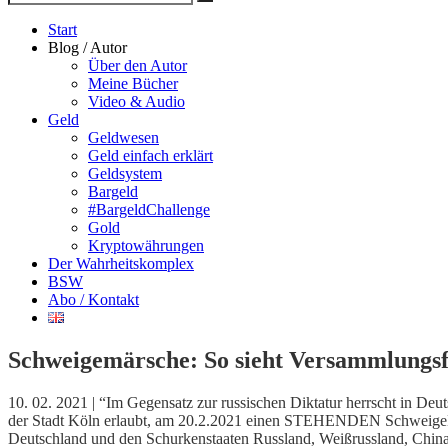
Suche
nach
Start
Blog / Autor
Über den Autor
Meine Bücher
Video & Audio
Geld
Geldwesen
Geld einfach erklärt
Geldsystem
Bargeld
#BargeldChallenge
Gold
Kryptowährungen
Der Wahrheitskomplex
BSW
Abo / Kontakt
Schweigemärsche: So sieht Versammlungsfr
10. 02. 2021 | “Im Gegensatz zur russischen Diktatur herrscht in Deu
der Stadt Köln erlaubt, am 20.2.2021 einen STEHENDEN SchweigeMA
Deutschland und den Schurkenstaaten Russland, Weißrussland, China 