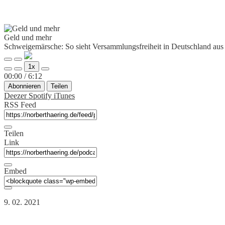
Geld und mehr
Schweigemärsche: So sieht Versammlungsfreiheit in Deutschland aus
Abspielen
Pause
1x
Lautstärke
10
30
00:00
/
6:12
Sekunden
Sekunden
Abonnieren
Teilen
zurück
vorwärts
Deezer
Spotify
iTunes
RSS Feed
Teilen
Link
Embed
9. 02. 2021