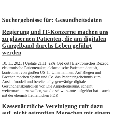
Skip
Suchergebnisse für:
Gesundheitsdaten
to
content
Regierung und IT-Konzerne machen uns
zu gläsernen Patienten, die am digitalen
Gängelband durchs Leben geführt
werden
10. 11. 2021 | Update 21.11. ePA-Opt-out | Elektronisches Rezept,
elektronische Patientenakte, elektronische Patientenidentität,
kontrolliert von großen US-IT-Unternehmen. Auf Biegen und
Brechen machen Spahn und Co. das Patientengeheimnis zum
Auslaufmodell und bereiten allgegenwärtige digitale
Gesundheitskontrollen vor. Die Ampelregierung, scheint
weitermachen zu wollen, wo die schwarz-rote aufgehört hat – auch
mit der ehemals freiheitlichen FDP.
Kassenärztliche Vereinigung ruft dazu
auf, nicht geimpften Menschen mit einem