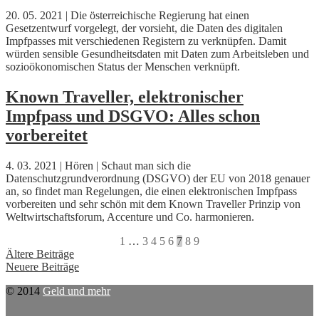
20. 05. 2021 | Die österreichische Regierung hat einen
Gesetzentwurf vorgelegt, der vorsieht, die Daten des digitalen
Impfpasses mit verschiedenen Registern zu verknüpfen. Damit
würden sensible Gesundheitsdaten mit Daten zum Arbeitsleben und
sozioökonomischen Status der Menschen verknüpft.
Known Traveller, elektronischer
Impfpass und DSGVO: Alles schon
vorbereitet
4. 03. 2021 | Hören | Schaut man sich die
Datenschutzgrundverordnung (DSGVO) der EU von 2018 genauer
an, so findet man Regelungen, die einen elektronischen Impfpass
vorbereiten und sehr schön mit dem Known Traveller Prinzip von
Weltwirtschaftsforum, Accenture und Co. harmonieren.
1
…
3
4
5
6
7
8
9
Beitragsnavigation
Ältere Beiträge
Neuere Beiträge
© 2014
Geld und mehr