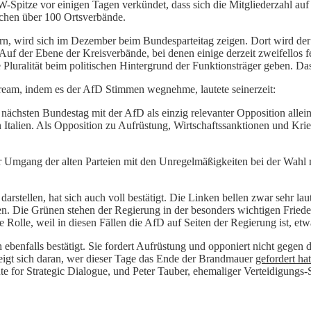
W-Spitze vor einigen Tagen verkündet, dass sich die Mitgliederzahl au
schen über 100 Ortsverbände.
dern, wird sich im Dezember beim Bundesparteitag zeigen. Dort wird de
 Auf der Ebene der Kreisverbände, bei denen einige derzeit zweifellos 
e Pluralität beim politischen Hintergrund der Funktionsträger geben. Das
eam, indem es der AfD Stimmen wegnehme, lautete seinerzeit:
im nächsten Bundestag mit der AfD als einzig relevanter Opposition alle
Italien. Als Opposition zu Aufrüstung, Wirtschaftssanktionen und Krieg
er Umgang der alten Parteien mit den Unregelmäßigkeiten bei der Wahl
darstellen, hat sich auch voll bestätigt. Die Linken bellen zwar sehr 
n. Die Grünen stehen der Regierung in der besonders wichtigen Friedens
ne Rolle, weil in diesen Fällen die AfD auf Seiten der Regierung ist, e
ch ebenfalls bestätigt. Sie fordert Aufrüstung und opponiert nicht gegen
zeigt sich daran, wer dieser Tage das Ende der Brandmauer
gefordert hat
 for Strategic Dialogue, und Peter Tauber, ehemaliger Verteidigungs-St