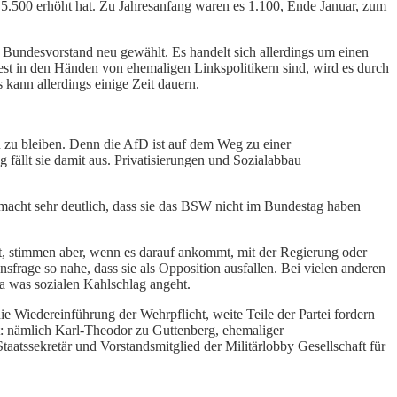
f 5.500 erhöht hat. Zu Jahresanfang waren es 1.100, Ende Januar, zum
r Bundesvorstand neu gewählt. Es handelt sich allerdings um einen
fest in den Händen von ehemaligen Linkspolitikern sind, wird es durch
 kann allerdings einige Zeit dauern.
in zu bleiben. Denn die AfD ist auf dem Weg zu einer
 fällt sie damit aus. Privatisierungen und Sozialabbau
 macht sehr deutlich, dass sie das BSW nicht im Bundestag haben
laut, stimmen aber, wenn es darauf ankommt, mit der Regierung oder
frage so nahe, dass sie als Opposition ausfallen. Bei vielen anderen
twa was sozialen Kahlschlag angeht.
 die Wiedereinführung der Wehrpflicht, weite Teile der Partei fordern
: nämlich Karl-Theodor zu Guttenberg, ehemaliger
aatssekretär und Vorstandsmitglied der Militärlobby Gesellschaft für