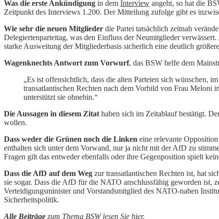
Was die erste Ankündigung
in dem
Interview
angeht, so hat die BS
Zeitpunkt des Interviews 1.200. Der Mitteilung zufolge gibt es inzwi
Wie sehr die neuen Mitglieder
die Partei tatsächlich zeitnah verän
Delegiertenparteitag, was den Einfluss der Neumitglieder verwässert.
starke Ausweitung der Mitgliederbasis sicherlich eine deutlich größer
Wagenknechts Antwort zum Vorwurf
, das BSW helfe dem Mainstr
„Es ist offensichtlich, dass die alten Parteien sich wünschen, 
transatlantischen Rechten nach dem Vorbild von Frau Meloni in 
unterstützt sie ohnehin.“
Die Aussagen in diesem Zitat
haben sich im Zeitablauf bestätigt. D
wollen.
Dass weder die Grünen noch die Linken
eine relevante Opposition 
enthalten sich unter dem Vorwand, nur ja nicht mit der AfD zu stimme
Fragen gilt das entweder ebenfalls oder ihre Gegenposition spielt kei
Dass die AfD auf dem Weg
zur transatlantischen Rechten ist, hat si
sie sogar. Dass die AfD für die NATO anschlussfähig geworden ist, 
Verteidigungsminister und Vorstandsmitglied des NATO-nahen Institute
Sicherheitspolitik.
Alle Beiträge
zum Thema BSW lesen Sie
hier
.