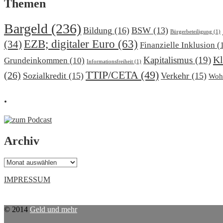
Themen
Bargeld
(236)
Bildung
(16)
BSW
(13)
Bürgerbeteiligung
(1)
EZB; digitaler Euro
(63)
(34)
Finanzielle Inklusion
(
Kl
Kapitalismus
(19)
Grundeinkommen
(10)
Informationsfreiheit
(1)
TTIP/CETA
(49)
(26)
Sozialkredit
(15)
Verkehr
(15)
Woh
.
Archiv
Archiv
IMPRESSUM
© 2014
Geld und mehr