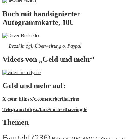
Buch mit handsignierter
Autogrammkarte, 10€
Bezahlmögl: Überweisung o. Paypal
Videos von „Geld und mehr“
Geld und mehr auf:
X.com: https://x.com/norberthaering
Telegram: https://t.me/norberthaeringde
Themen
Bargeld
(236)
Bildung
(16)
BSW
(13)