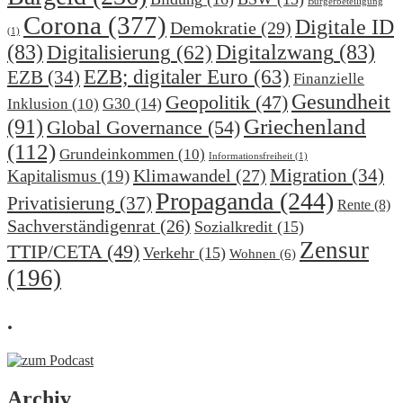
Bürgerbeteiligung
Corona
(377)
Digitale ID
Demokratie
(29)
(1)
(83)
Digitalzwang
(83)
Digitalisierung
(62)
EZB; digitaler Euro
(63)
EZB
(34)
Finanzielle
Gesundheit
Geopolitik
(47)
G30
(14)
Inklusion
(10)
(91)
Griechenland
Global Governance
(54)
(112)
Grundeinkommen
(10)
Informationsfreiheit
(1)
Migration
(34)
Klimawandel
(27)
Kapitalismus
(19)
Propaganda
(244)
Privatisierung
(37)
Rente
(8)
Sachverständigenrat
(26)
Sozialkredit
(15)
Zensur
TTIP/CETA
(49)
Verkehr
(15)
Wohnen
(6)
(196)
.
Archiv