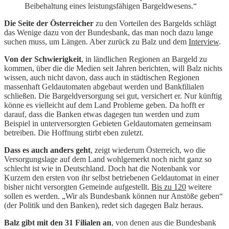
Beibehaltung eines leistungsfähigen Bargeldwesens.“
Die Seite der Österreicher
zu den Vorteilen des Bargelds schlägt
das Wenige dazu von der Bundesbank, das man noch dazu lange
suchen muss, um Längen. Aber zurück zu Balz und dem
Interview
.
Von der Schwierigkeit
, in ländlichen Regionen an Bargeld zu
kommen, über die die Medien seit Jahren berichten, will Balz nichts
wissen, auch nicht davon, dass auch in städtischen Regionen
massenhaft Geldautomaten abgebaut werden und Bankfilialen
schließen. Die Bargeldversorgung sei gut, versichert er. Nur künftig
könne es vielleicht auf dem Land Probleme geben. Da hofft er
darauf, dass die Banken etwas dagegen tun werden und zum
Beispiel in unterversorgten Gebieten Geldautomaten gemeinsam
betreiben. Die Hoffnung stirbt eben zuletzt.
Dass es auch anders geht
, zeigt wiederum Österreich, wo die
Versorgungslage auf dem Land wohlgemerkt noch nicht ganz so
schlecht ist wie in Deutschland. Doch hat die Notenbank vor
Kurzem den ersten von ihr selbst betriebenen Geldautomat in einer
bisher nicht versorgten Gemeinde aufgestellt.
Bis zu 120
weitere
sollen es werden. „Wir als Bundesbank können nur Anstöße geben“
(der Politik und den Banken), redet sich dagegen Balz heraus.
Balz gibt mit den 31 Filialen an
, von denen aus die Bundesbank