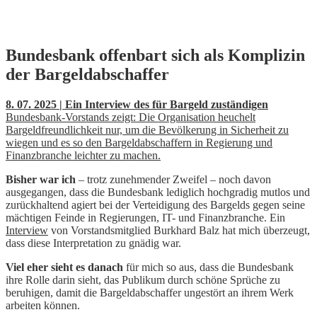
Skip
Bundesbank offenbart sich als Komplizin
to
der Bargeldabschaffer
content
8. 07. 2025 | Ein Interview des für Bargeld zuständigen
Bundesbank-Vorstands zeigt: Die Organisation heuchelt
Bargeldfreundlichkeit nur, um die Bevölkerung in Sicherheit zu
wiegen und es so den Bargeldabschaffern in Regierung und
Finanzbranche leichter zu machen.
Bisher war ich
– trotz zunehmender Zweifel – noch davon
ausgegangen, dass die Bundesbank lediglich hochgradig mutlos und
zurückhaltend agiert bei der Verteidigung des Bargelds gegen seine
mächtigen Feinde in Regierungen, IT- und Finanzbranche. Ein
Interview
von Vorstandsmitglied Burkhard Balz hat mich überzeugt,
dass diese Interpretation zu gnädig war.
Viel eher sieht es danach
für mich so aus, dass die Bundesbank
ihre Rolle darin sieht, das Publikum durch schöne Sprüche zu
beruhigen, damit die Bargeldabschaffer ungestört an ihrem Werk
arbeiten können.