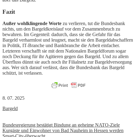
Fazit
Außer wohlklingende Worte
zu verlieren, tut die Bundesbank
nichts, um den Bargeldkreislauf vor dem Zusammenbruch zu
bewahren. Im Gegenteil: dadurch, dass sie die Gefahr für das
Bargeld verharmlost und leugnet, macht sie den Bargeldabschaffern
in Politik, IT-Branche und Bankbranche die Arbeit einfacher.
Letzteren verschafft sie mit dem Nationalen Bargeldforum sogar
noch Deckung für ihr Agitieren gegen das Bargeld. Und zu allem
Überfluss dünnt sie auch noch ihr Filialnetz zur Bargeldversorgung
aus. Wer sich darauf verlässt, dass die Bundesbank das Bargeld
schützt, ist verlassen.
8. 07. 2025
Bargeld
Beitrags-
Bundesregierung bestätigt Bindung an geheime NATO-Ziele
Kurgäste und Einwohner von Bad Nauheim in Hessen werden
Navigation
Smart-City-überwacht