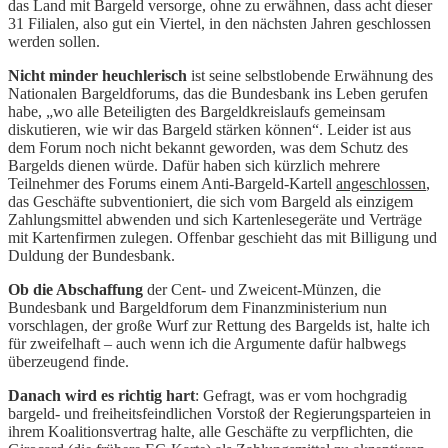
das Land mit Bargeld versorge, ohne zu erwähnen, dass acht dieser
31 Filialen, also gut ein Viertel, in den nächsten Jahren geschlossen
werden sollen.
Nicht minder heuchlerisch
ist seine selbstlobende Erwähnung des
Nationalen Bargeldforums, das die Bundesbank ins Leben gerufen
habe, „wo alle Beteiligten des Bargeldkreislaufs gemeinsam
diskutieren, wie wir das Bargeld stärken können“. Leider ist aus
dem Forum noch nicht bekannt geworden, was dem Schutz des
Bargelds dienen würde. Dafür haben sich kürzlich mehrere
Teilnehmer des Forums einem Anti-Bargeld-Kartell
angeschlossen
,
das Geschäfte subventioniert, die sich vom Bargeld als einzigem
Zahlungsmittel abwenden und sich Kartenlesegeräte und Verträge
mit Kartenfirmen zulegen. Offenbar geschieht das mit Billigung und
Duldung der Bundesbank.
Ob die Abschaffung
der Cent- und Zweicent-Münzen, die
Bundesbank und Bargeldforum dem Finanzministerium nun
vorschlagen, der große Wurf zur Rettung des Bargelds ist, halte ich
für zweifelhaft – auch wenn ich die Argumente dafür halbwegs
überzeugend finde.
Danach wird es richtig hart
: Gefragt, was er vom hochgradig
bargeld- und freiheitsfeindlichen Vorstoß der Regierungsparteien in
ihrem Koalitionsvertrag halte, alle Geschäfte zu verpflichten, die