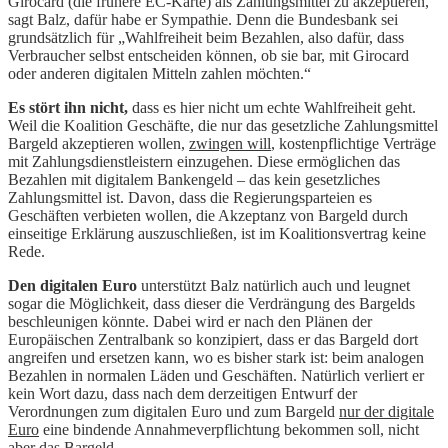
Girocard (die frühere EC-Karte) als Zahlungsmittel zu akzeptieren,
sagt Balz, dafür habe er Sympathie. Denn die Bundesbank sei
grundsätzlich für „Wahlfreiheit beim Bezahlen, also dafür, dass
Verbraucher selbst entscheiden können, ob sie bar, mit Girocard
oder anderen digitalen Mitteln zahlen möchten.“
Es stört ihn nicht,
dass es hier nicht um echte Wahlfreiheit geht.
Weil die Koalition Geschäfte, die nur das gesetzliche Zahlungsmittel
Bargeld akzeptieren wollen,
zwingen will
, kostenpflichtige Verträge
mit Zahlungsdienstleistern einzugehen. Diese ermöglichen das
Bezahlen mit digitalem Bankengeld – das kein gesetzliches
Zahlungsmittel ist. Davon, dass die Regierungsparteien es
Geschäften verbieten wollen, die Akzeptanz von Bargeld durch
einseitige Erklärung auszuschließen, ist im Koalitionsvertrag keine
Rede.
Den digitalen Euro
unterstützt Balz natürlich auch und leugnet
sogar die Möglichkeit, dass dieser die Verdrängung des Bargelds
beschleunigen könnte. Dabei wird er nach den Plänen der
Europäischen Zentralbank so konzipiert, dass er das Bargeld dort
angreifen und ersetzen kann, wo es bisher stark ist: beim analogen
Bezahlen in normalen Läden und Geschäften. Natürlich verliert er
kein Wort dazu, dass nach dem derzeitigen Entwurf der
Verordnungen zum digitalen Euro und zum Bargeld
nur der digitale
Euro
eine bindende Annahmeverpflichtung bekommen soll, nicht
aber das Bargeld.