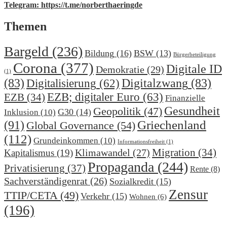
Telegram: https://t.me/norberthaeringde
Themen
Bargeld
(236)
Bildung
(16)
BSW
(13)
Bürgerbeteiligung
Corona
(377)
Digitale ID
Demokratie
(29)
(1)
(83)
Digitalzwang
(83)
Digitalisierung
(62)
EZB; digitaler Euro
(63)
EZB
(34)
Finanzielle
Gesundheit
Geopolitik
(47)
G30
(14)
Inklusion
(10)
(91)
Griechenland
Global Governance
(54)
(112)
Grundeinkommen
(10)
Informationsfreiheit
(1)
Migration
(34)
Klimawandel
(27)
Kapitalismus
(19)
Propaganda
(244)
Privatisierung
(37)
Rente
(8)
Sachverständigenrat
(26)
Sozialkredit
(15)
Zensur
TTIP/CETA
(49)
Verkehr
(15)
Wohnen
(6)
(196)