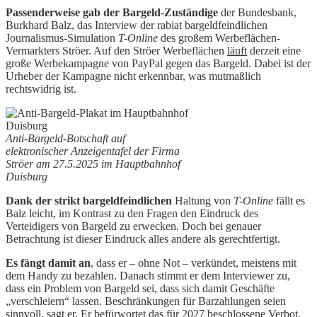
Passenderweise gab der Bargeld-Zuständige
der Bundesbank,
Burkhard Balz, das Interview der rabiat bargeldfeindlichen
Journalismus-Simulation
T-Online
des großem Werbeflächen-
Vermarkters Ströer. Auf den Ströer Werbeflächen
läuft
derzeit eine
große Werbekampagne von PayPal gegen das Bargeld. Dabei ist der
Urheber der Kampagne nicht erkennbar, was mutmaßlich
rechtswidrig ist.
Anti-Bargeld-Botschaft auf
elektronischer Anzeigentafel der Firma
Ströer am 27.5.2025 im Hauptbahnhof
Duisburg
Dank der strikt bargeldfeindlichen
Haltung von
T-Online
fällt es
Balz leicht, im Kontrast zu den Fragen den Eindruck des
Verteidigers von Bargeld zu erwecken. Doch bei genauer
Betrachtung ist dieser Eindruck alles andere als gerechtfertigt.
Es fängt damit an
, dass er – ohne Not – verkündet, meistens mit
dem Handy zu bezahlen. Danach stimmt er dem Interviewer zu,
dass ein Problem von Bargeld sei, dass sich damit Geschäfte
„verschleiern“ lassen. Beschränkungen für Barzahlungen seien
sinnvoll, sagt er. Er befürwortet das für 2027 beschlossene Verbot,