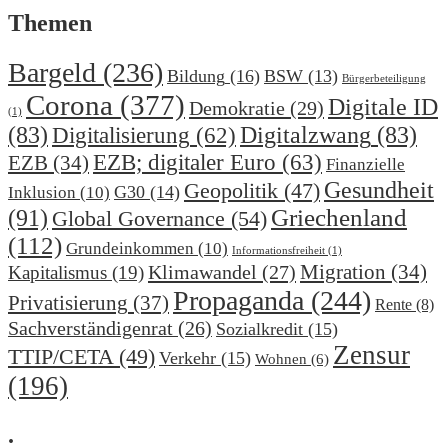
Themen
Bargeld
(236)
Bildung
(16)
BSW
(13)
Bürgerbeteiligung
Corona
(377)
Digitale ID
Demokratie
(29)
(1)
(83)
Digitalzwang
(83)
Digitalisierung
(62)
EZB; digitaler Euro
(63)
EZB
(34)
Finanzielle
Gesundheit
Geopolitik
(47)
G30
(14)
Inklusion
(10)
(91)
Griechenland
Global Governance
(54)
(112)
Grundeinkommen
(10)
Informationsfreiheit
(1)
Migration
(34)
Klimawandel
(27)
Kapitalismus
(19)
Propaganda
(244)
Privatisierung
(37)
Rente
(8)
Sachverständigenrat
(26)
Sozialkredit
(15)
Zensur
TTIP/CETA
(49)
Verkehr
(15)
Wohnen
(6)
(196)
.