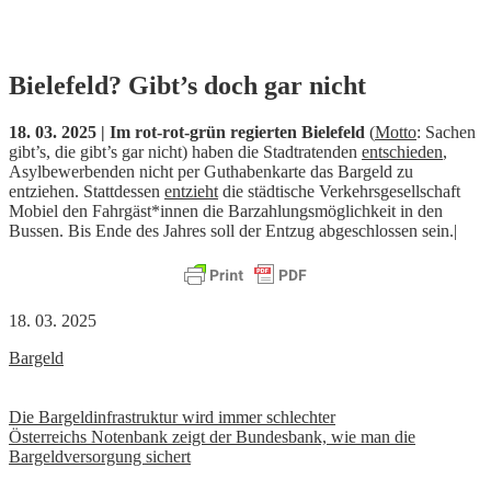
Skip
Bielefeld? Gibt’s doch gar nicht
to
content
18. 03. 2025 | Im rot-rot-grün regierten Bielefeld
(
Motto
: Sachen
gibt’s, die gibt’s gar nicht) haben die Stadtratenden
entschieden
,
Asylbewerbenden nicht per Guthabenkarte das Bargeld zu
entziehen. Stattdessen
entzieht
die städtische Verkehrsgesellschaft
Mobiel den Fahrgäst*innen die Barzahlungsmöglichkeit in den
Bussen. Bis Ende des Jahres soll der Entzug abgeschlossen sein.|
18. 03. 2025
Bargeld
Beitrags-
Die Bargeldinfrastruktur wird immer schlechter
Österreichs Notenbank zeigt der Bundesbank, wie man die
Navigation
Bargeldversorgung sichert