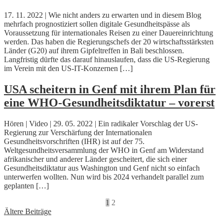
17. 11. 2022 | Wie nicht anders zu erwarten und in diesem Blog
mehrfach prognostiziert sollen digitale Gesundheitspässe als
Voraussetzung für internationales Reisen zu einer Dauereinrichtung
werden. Das haben die Regierungschefs der 20 wirtschaftsstärksten
Länder (G20) auf ihrem Gipfeltreffen in Bali beschlossen.
Langfristig dürfte das darauf hinauslaufen, dass die US-Regierung
im Verein mit den US-IT-Konzernen […]
USA scheitern in Genf mit ihrem Plan für
eine WHO-Gesundheitsdiktatur – vorerst
Hören | Video | 29. 05. 2022 | Ein radikaler Vorschlag der US-
Regierung zur Verschärfung der Internationalen
Gesundheitsvorschriften (IHR) ist auf der 75.
Weltgesundheitsversammlung der WHO in Genf am Widerstand
afrikanischer und anderer Länder gescheitert, die sich einer
Gesundheitsdiktatur aus Washington und Genf nicht so einfach
unterwerfen wollten. Nun wird bis 2024 verhandelt parallel zum
geplanten […]
1
2
Beitragsnavigation
Ältere Beiträge