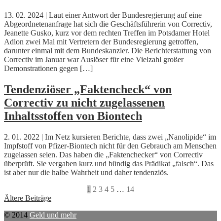
13. 02. 2024 | Laut einer Antwort der Bundesregierung auf eine
Abgeordnetenanfrage hat sich die Geschäftsführerin von Correctiv,
Jeanette Gusko, kurz vor dem rechten Treffen im Potsdamer Hotel
Adlon zwei Mal mit Vertretern der Bundesregierung getroffen,
darunter einmal mit dem Bundeskanzler. Die Berichterstattung von
Correctiv im Januar war Auslöser für eine Vielzahl großer
Demonstrationen gegen […]
Tendenziöser „Faktencheck“ von
Correctiv zu nicht zugelassenen
Inhaltsstoffen von Biontech
2. 01. 2022 | Im Netz kursieren Berichte, dass zwei „Nanolipide“ im
Impfstoff von Pfizer-Biontech nicht für den Gebrauch am Menschen
zugelassen seien. Das haben die „Faktenchecker“ von Correctiv
überprüft. Sie vergaben kurz und bündig das Prädikat „falsch“. Das
ist aber nur die halbe Wahrheit und daher tendenziös.
1
2
3
4
5
…
14
Beitragsnavigation
Ältere Beiträge
© 2014
Geld und mehr