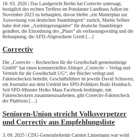
18. 03. 2026 | Das Landgericht Berlin hat Correctiv untersagt,
bezüglich des rechten Treffens im Potsdamer Landhaus Adlon im
November 2023 zu behaupten, davon bleibe „ein Masterplan zur
Ausweisung von deutschen Staatsbürgern“ zurück, Martin Sellner
habe dort eine „Ausbürgerungsidee“ für deutsche Staatsbürger
geäußert, die Einordnung des „Plans“ als verfassungswidrig und die
Behauptung, die AFD-Abgeordnete Gerrit […]
Correctiv
Die „Correctiv – Recherchen für die Gesellschaft gemeinnützige
GmbH“ hat einen kommerziellen Ableger „Correctiv – Verlag und
Vertrieb für die Gesellschaft UG“, der Bücher verlegt und
Faktenchecken betreibt. Geschäftsführer ist jeweils David Schraven,
ein Journalist aus dem Umfeld des SPD-Politikers Bodo Hombach.
Seit SPD-Minister Heiko Maas Facebook bedrängte, mit
Faktencheckern zusammenzuarbeiten, gibt Correctiv-Faktencheck
der Plattform […]
Senioren-Union streicht Volksverpetzer
und Correctiv aus Empfehlungsliste
3. 09. 2025 | CDU-Generalsekretär Carsten Linnemann war wohl