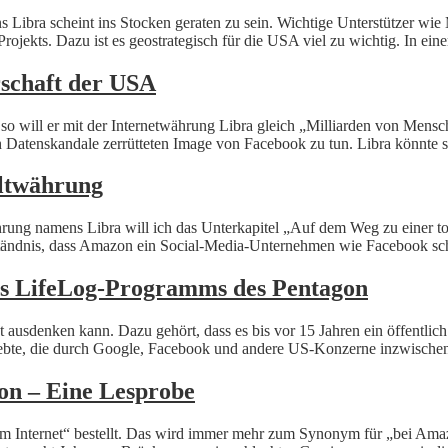
 Libra scheint ins Stocken geraten zu sein. Wichtige Unterstützer wie
rojekts. Dazu ist es geostrategisch für die USA viel zu wichtig. In ein
rschaft der USA
 will er mit der Internetwährung Libra gleich „Milliarden von Mensch
 Datenskandale zerrütteten Image von Facebook zu tun. Libra könnte s
eltwährung
rung namens Libra will ich das Unterkapitel „Auf dem Weg zu einer 
ständnis, dass Amazon ein Social-Media-Unternehmen wie Facebook schl
es LifeLog-Programms des Pentagon
icht ausdenken kann. Dazu gehört, dass es bis vor 15 Jahren ein öffent
trebte, die durch Google, Facebook und andere US-Konzerne inzwische
zon – Eine Lesprobe
Internet“ bestellt. Das wird immer mehr zum Synonym für „bei Amazon“