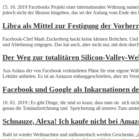
15. 10. 2019 Facebooks Projekt einer internationalen Währung namens
jedoch nicht der Illusion hingeben, das sei der Anfang vom Ende des P
Libra als Mittel zur Festigung der Vorher
Facebook-Chef Mark Zuckerberg backt keine kleinen Brötchen. Und so
und Ablehnung entgegen. Das hat auch, aber nicht nur, mit dem durch
Der Weg zur totalitären Silicon-Valley-W
Aus Anlass der von Facebook verkündeten Pläne für eine eigene Wäh
Lektüre anbieten. Es ist an Amazon entlanggeschrieben, aber im Ver
Facebook und Google als Inkarnationen d
10. 02. 2019 | Es gibt Dinge, die sind so krass, dass man sie sich n
genau die Totalaufzeichnung und Speicherung all unseres Tuns ans
Schnauze, Alexa! Ich kaufe nicht bei Ama
Bald ist wieder Weihnachten und millionenfach werden Geschenke „im 