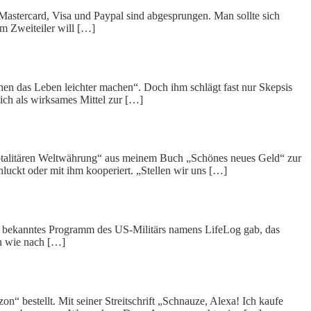
 Mastercard, Visa und Paypal sind abgesprungen. Man sollte sich
em Zweiteiler will […]
en das Leben leichter machen“. Doch ihm schlägt fast nur Skepsis
ich als wirksames Mittel zur […]
totalitären Weltwährung“ aus meinem Buch „Schönes neues Geld“ zur
uckt oder mit ihm kooperiert. „Stellen wir uns […]
lich bekanntes Programm des US-Militärs namens LifeLog gab, das
n wie nach […]
 bestellt. Mit seiner Streitschrift „Schnauze, Alexa! Ich kaufe