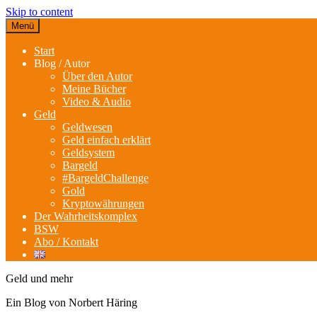
Skip to content
Menü
Start
Blog / Autor
Über den Autor
Meine Bücher
Video & Audio
Geld
Geldwesen
Geld einfach erklärt
Geldsystem
Bargeld
#BargeldChallenge
Gold
Kryptowährungen
Der Wahrheitskomplex
BSW
Abo / Kontakt
Geld und mehr
Ein Blog von Norbert Häring