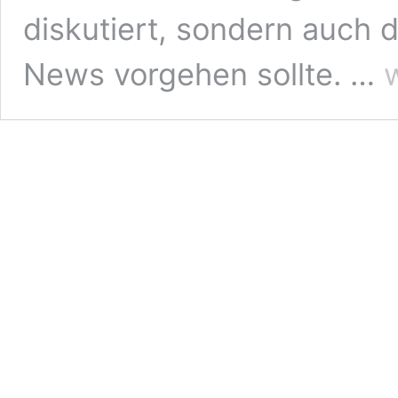
diskutiert, sondern auch
Ev
News vorgehen sollte. …
20
un
di
Be
vo
Fa
N