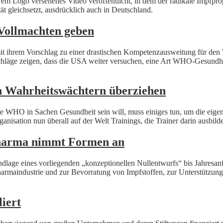
hrem Logo versehenes Video veröffentlicht, in dem der radikale Impfp
ät gleichsetzt, ausdrücklich auch in Deutschland.
Vollmachten geben
 ihrem Vorschlag zu einer drastischen Kompetenzausweitung für den
äge zeigen, dass die USA weiter versuchen, eine Art WHO-Gesundheit
n Wahrheitswächtern überziehen
 die WHO in Sachen Gesundheit sein will, muss einiges tun, um die eig
anisation nun überall auf der Welt Trainings, die Trainer darin ausbil
Pharma nimmt Formen an
dlage eines vorliegenden „konzeptionellen Nullentwurfs“ bis Jahresanf
rmaindustrie und zur Bevorratung von Impfstoffen, zur Unterstützun
iert