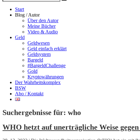
Suche
nach
Start
Blog / Autor
Über den Autor
Meine Bücher
Video & Audio
Geld
Geldwesen
Geld einfach erklärt
Geldsystem
Bargeld
#BargeldChallenge
Gold
Kryptowährungen
Der Wahrheitskomplex
BSW
Abo / Kontakt
Suchergebnisse für:
who
WHO hetzt auf unerträgliche Weise gegen