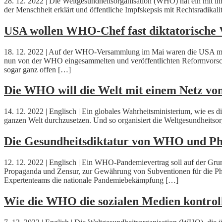
28. 12. 2022 | Die Weltgesundheitsorganisation (WHO) hat ein mit i
der Menschheit erklärt und öffentliche Impfskepsis mit Rechtsradikalit
USA wollen WHO-Chef fast diktatorische 
18. 12. 2022 | Auf der WHO-Versammlung im Mai waren die USA mit
nun von der WHO eingesammelten und veröffentlichten Reformvorschl
sogar ganz offen […]
Die WHO will die Welt mit einem Netz vo
14. 12. 2022 | Englisch | Ein globales Wahrheitsministerium, wie es
ganzen Welt durchzusetzen. Und so organisiert die Weltgesundheitsorg
Die Gesundheitsdiktatur von WHO und 
12. 12. 2022 | Englisch | Ein WHO-Pandemievertrag soll auf der Grun
Propaganda und Zensur, zur Gewährung von Subventionen für die Pha
Expertenteams die nationale Pandemiebekämpfung […]
Wie die WHO die sozialen Medien kontroll