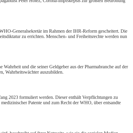
ropagandist Peter Hotez, Corona-Impfskepsis zur größten Bedrohung
 WHO-Generalsekretär im Rahmen der IHR-Reform gescheitert. Die
sdiktatur zu errichten. Menschen- und Freiheitsrechte werden nun
ene Wahrheit und die seiner Geldgeber aus der Pharmabranche auf der
den, Wahrheitswächter auszubilden.
ang 2023 formuliert werden. Dieser enthält Verpflichtungen zu
g medizinischer Patente und zum Recht der WHO, über entsandte