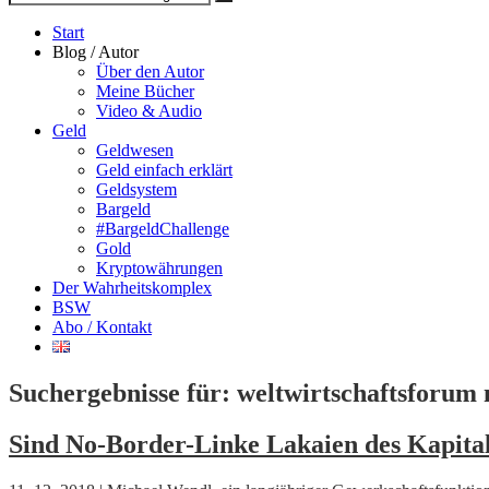
Suche
nach
Start
Blog / Autor
Über den Autor
Meine Bücher
Video & Audio
Geld
Geldwesen
Geld einfach erklärt
Geldsystem
Bargeld
#BargeldChallenge
Gold
Kryptowährungen
Der Wahrheitskomplex
BSW
Abo / Kontakt
Suchergebnisse für:
weltwirtschaftsforum 
Sind No-Border-Linke Lakaien des Kapit