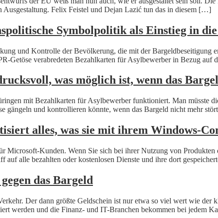
ntwurfs der EU weiß man nun auch, wie er ausgestaltet sein soll. Die 
n Ausgestaltung. Felix Feistel und Dejan Lazić tun das in diesem […]
olitische Symbolpolitik als Einstieg in die
enkung und Kontrolle der Bevölkerung, die mit der Bargeldbeseitigung e
el PR-Getöse verabredeten Bezahlkarten für Asylbewerber in Bezug auf 
rucksvoll, was möglich ist, wenn das Bargel
hüringen mit Bezahlkarten für Asylbewerber funktioniert. Man müsste d
e gängeln und kontrollieren könnte, wenn das Bargeld nicht mehr stört
isiert alles, was sie mit ihrem Windows-Co
für Microsoft-Kunden. Wenn Sie sich bei ihrer Nutzung von Produkten
ff auf alle bezahlten oder kostenlosen Dienste und ihre dort gespeicher
 gegen das Bargeld
Verkehr. Der dann größte Geldschein ist nur etwa so viel wert wie der
lliert werden und die Finanz- und IT-Branchen bekommen bei jedem K