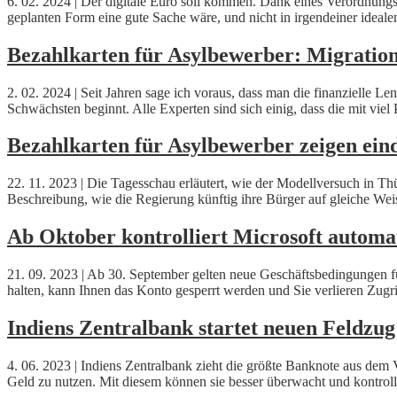
6. 02. 2024 | Der digitale Euro soll kommen. Dank eines Verordnungse
geplanten Form eine gute Sache wäre, und nicht in irgendeiner ideale
Bezahlkarten für Asylbewerber: Migrationsp
2. 02. 2024 | Seit Jahren sage ich voraus, dass man die finanzielle L
Schwächsten beginnt. Alle Experten sind sich einig, dass die mit vi
Bezahlkarten für Asylbewerber zeigen eind
22. 11. 2023 | Die Tagesschau erläutert, wie der Modellversuch in T
Beschreibung, wie die Regierung künftig ihre Bürger auf gleiche Weis
Ab Oktober kontrolliert Microsoft automat
21. 09. 2023 | Ab 30. September gelten neue Geschäftsbedingungen 
halten, kann Ihnen das Konto gesperrt werden und Sie verlieren Zugri
Indiens Zentralbank startet neuen Feldzug
4. 06. 2023 | Indiens Zentralbank zieht die größte Banknote aus dem 
Geld zu nutzen. Mit diesem können sie besser überwacht und kontro