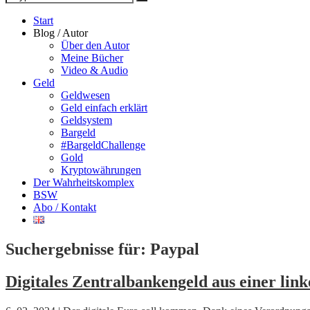
Suche
nach
Start
Blog / Autor
Über den Autor
Meine Bücher
Video & Audio
Geld
Geldwesen
Geld einfach erklärt
Geldsystem
Bargeld
#BargeldChallenge
Gold
Kryptowährungen
Der Wahrheitskomplex
BSW
Abo / Kontakt
Suchergebnisse für:
Paypal
Digitales Zentralbankengeld aus einer lin