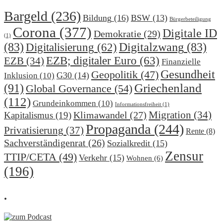
Bargeld
(236)
Bildung
(16)
BSW
(13)
Bürgerbeteiligung
Corona
(377)
Digitale ID
Demokratie
(29)
(1)
(83)
Digitalzwang
(83)
Digitalisierung
(62)
EZB; digitaler Euro
(63)
EZB
(34)
Finanzielle
Gesundheit
Geopolitik
(47)
G30
(14)
Inklusion
(10)
(91)
Griechenland
Global Governance
(54)
(112)
Grundeinkommen
(10)
Informationsfreiheit
(1)
Migration
(34)
Klimawandel
(27)
Kapitalismus
(19)
Propaganda
(244)
Privatisierung
(37)
Rente
(8)
Sachverständigenrat
(26)
Sozialkredit
(15)
Zensur
TTIP/CETA
(49)
Verkehr
(15)
Wohnen
(6)
(196)
.