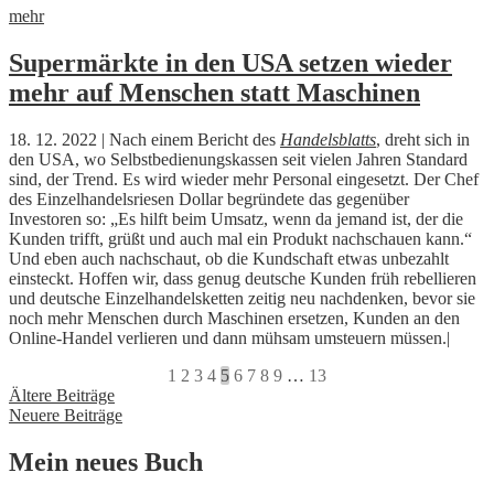
mehr
Supermärkte in den USA setzen wieder
mehr auf Menschen statt Maschinen
18. 12. 2022 | Nach einem Bericht des
Handelsblatts
, dreht sich in
den USA, wo Selbstbedienungskassen seit vielen Jahren Standard
sind, der Trend. Es wird wieder mehr Personal eingesetzt. Der Chef
des Einzelhandelsriesen Dollar begründete das gegenüber
Investoren so: „Es hilft beim Umsatz, wenn da jemand ist, der die
Kunden trifft, grüßt und auch mal ein Produkt nachschauen kann.“
Und eben auch nachschaut, ob die Kundschaft etwas unbezahlt
einsteckt. Hoffen wir, dass genug deutsche Kunden früh rebellieren
und deutsche Einzelhandelsketten zeitig neu nachdenken, bevor sie
noch mehr Menschen durch Maschinen ersetzen, Kunden an den
Online-Handel verlieren und dann mühsam umsteuern müssen.|
1
2
3
4
5
6
7
8
9
…
13
Beitragsnavigation
Ältere Beiträge
Neuere Beiträge
Mein neues Buch