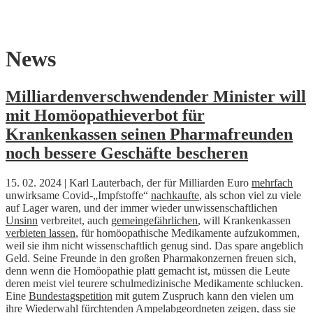
Skip
News
to
content
Milliardenverschwendender Minister will
mit Homöopathieverbot für
Krankenkassen seinen Pharmafreunden
noch bessere Geschäfte bescheren
15. 02. 2024 | Karl Lauterbach, der für Milliarden Euro
mehrfach
unwirksame Covid-„Impfstoffe“
nachkaufte
, als schon viel zu viele
auf Lager waren, und der immer wieder unwissenschaftlichen
Unsinn
verbreitet, auch
gemeingefährlichen
, will Krankenkassen
verbieten lassen
, für homöopathische Medikamente aufzukommen,
weil sie ihm nicht wissenschaftlich genug sind. Das spare angeblich
Geld. Seine Freunde in den großen Pharmakonzernen freuen sich,
denn wenn die Homöopathie platt gemacht ist, müssen die Leute
deren meist viel teurere schulmedizinische Medikamente schlucken.
Eine
Bundestagspetition
mit gutem Zuspruch kann den vielen um
ihre Wiederwahl fürchtenden Ampelabgeordneten zeigen, dass sie