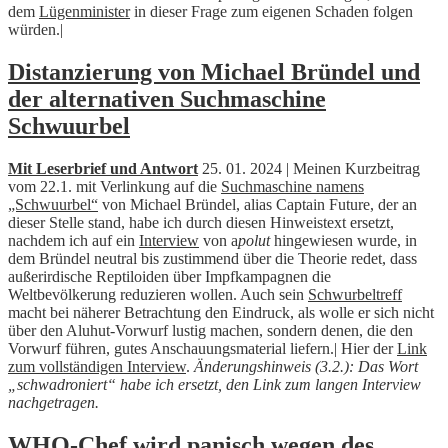
dem
Lügenminister
in dieser Frage zum eigenen Schaden folgen
würden.|
Distanzierung von Michael Bründel und
der alternativen Suchmaschine
Schwuurbel
Mit Leserbrief und Antwort
25. 01. 2024 | Meinen Kurzbeitrag
vom 22.1. mit Verlinkung auf die
Suchmaschine namens
„Schwuurbel“
von Michael Bründel, alias Captain Future, der an
dieser Stelle stand, habe ich durch diesen Hinweistext ersetzt,
nachdem ich auf ein
Interview
von a
polut
hingewiesen wurde, in
dem Bründel neutral bis zustimmend über die Theorie redet, dass
außerirdische Reptiloiden über Impfkampagnen die
Weltbevölkerung reduzieren wollen. Auch sein
Schwurbeltreff
macht bei näherer Betrachtung den Eindruck, als wolle er sich nicht
über den Aluhut-Vorwurf lustig machen, sondern denen, die den
Vorwurf führen, gutes Anschauungsmaterial liefern.| Hier der
Link
zum vollständigen Interview
.
Änderungshinweis (3.2.): Das Wort
„schwadroniert“ habe ich ersetzt, den Link zum langen Interview
nachgetragen.
WHO-Chef wird panisch wegen des