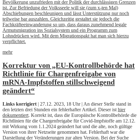
Bevölkerung unzufrieden mit der Politik der durchlässigen Grenzen
ist. Zur Befriedung der Volksseele will sie (zum x-ten Mal)
Abschiebungen beschleunigen und lässt Unterstützung nur noch
teilweise bar auszahlen. Gleichzeitig gestaltet sie jedoch die
Fachkräfteeinwanderung so um, dass daraus zunehmend legale
Armutsmigration ins Sozialsystem und ein Programm zum
Lohndrücken wird. Mit dem Migrationspakt hat man sich hierzu
verpflichtet.
mehr
Korrektur von „EU-Kontrollbehörde hat
Richtlinie für Chargenfreigabe von
mRNA-Impfstoffen stillschweigend
geändert“
Links korrigiert
| 27.12. 2023, 18 Uhr | An dieser Stelle stand in
den letzten drei Stunden ein fehlerhafter Artikel. Dieser ist
hier
dokumentiert
. Korrekt ist, dass die Europäische Kontrollbehörde die
Richtlinien für die Chargenfreigabe für Covid-Impfstoffe am 12.12.
mit Wirkung vom 1.1.2024 geändert hat und die alte, noch gültige
Version von ihrer Netzseite genommen hat. Fehlerhaft war die
Darstellung der Veränderungen zur alten Version. Bei der Suche