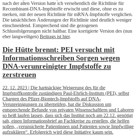
nach der alten Version hatte ich versehentlich die Richtlinie für
Recombinant-DNA-Impfstoffe erwischt und diese, ohne es zu
merken, mit der neuen Richtlinie für mRNA-Impfstoffe verglichen.
Die tatsächlichen Änderungen der Richtlinie sind deutlich weniger
einschneidend. Entsprechend sind die gezogenen
Schlussfolgerungen nicht haltbar. Eine korrigierte Version des (nun
eher langweiligen)
Beitrags ist hier
.
Die Hütte brennt: PEI versucht mit
Informationsschreiben Sorgen wegen
DNA-verunreinigter Impfstoffe zu
zerstreuen
22. 12. 2023 | Die hartnäckige Weigerung des für die
Impfstoffkontrolle zuständigen Paul-Ehrlich-Instituts (PEI), selbst
Chargen des Pfizer-Biontech-Impfstoffs auf DNA-
Verunreinigungen zu überprüfen, hat die Diskussion um
entsprechende Befunde von privaten Wissenschaftlern und Laboren
so heiß laufen lassen, dass sich das Institut noch am 22.12. genötigt
sah, einen Informationsbrief an Fachkreise zu erstellen, die helfen
sollen, „verunsicherte Patientinnen und Patienten sowie Impfwillige
aufzuklären“. Erfolgreich wird diese Initiative kaum sein.