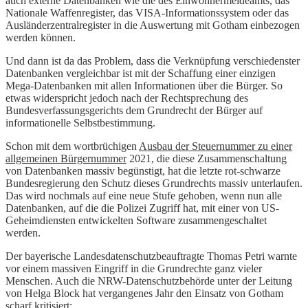
auch externe Datenbanken wie die des Einwohnermeldeamts, das
Nationale Waffenregister, das VISA-Informationssystem oder das
Ausländerzentralregister in die Auswertung mit Gotham einbezogen
werden können.
Und dann ist da das Problem, dass die Verknüpfung verschiedenster
Datenbanken vergleichbar ist mit der Schaffung einer einzigen
Mega-Datenbanken mit allen Informationen über die Bürger. So
etwas widerspricht jedoch nach der Rechtsprechung des
Bundesverfassungsgerichts dem Grundrecht der Bürger auf
informationelle Selbstbestimmung.
Schon mit dem wortbrüchigen
Ausbau der Steuernummer zu einer
allgemeinen Bürgernummer
2021, die diese Zusammenschaltung
von Datenbanken massiv begünstigt, hat die letzte rot-schwarze
Bundesregierung den Schutz dieses Grundrechts massiv unterlaufen.
Das wird nochmals auf eine neue Stufe gehoben, wenn nun alle
Datenbanken, auf die die Polizei Zugriff hat, mit einer von US-
Geheimdiensten entwickelten Software zusammengeschaltet
werden.
Der bayerische Landesdatenschutzbeauftragte Thomas Petri warnte
vor einem massiven Eingriff in die Grundrechte ganz vieler
Menschen. Auch die NRW-Datenschutzbehörde unter der Leitung
von Helga Block hat vergangenes Jahr den Einsatz von Gotham
scharf kritisiert
: