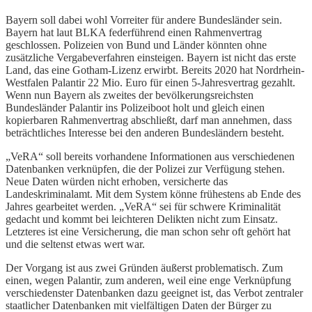
Bayern soll dabei wohl Vorreiter für andere Bundesländer sein.
Bayern hat laut BLKA federführend einen Rahmenvertrag
geschlossen. Polizeien von Bund und Länder könnten ohne
zusätzliche Vergabeverfahren einsteigen. Bayern ist nicht das erste
Land, das eine Gotham-Lizenz erwirbt. Bereits 2020 hat Nordrhein-
Westfalen Palantir 22 Mio. Euro für einen 5-Jahresvertrag gezahlt.
Wenn nun Bayern als zweites der bevölkerungsreichsten
Bundesländer Palantir ins Polizeiboot holt und gleich einen
kopierbaren Rahmenvertrag abschließt, darf man annehmen, dass
beträchtliches Interesse bei den anderen Bundesländern besteht.
„VeRA“ soll bereits vorhandene Informationen aus verschiedenen
Datenbanken verknüpfen, die der Polizei zur Verfügung stehen.
Neue Daten würden nicht erhoben, versicherte das
Landeskriminalamt. Mit dem System könne frühestens ab Ende des
Jahres gearbeitet werden. „VeRA“ sei für schwere Kriminalität
gedacht und kommt bei leichteren Delikten nicht zum Einsatz.
Letzteres ist eine Versicherung, die man schon sehr oft gehört hat
und die seltenst etwas wert war.
Der Vorgang ist aus zwei Gründen äußerst problematisch. Zum
einen, wegen Palantir, zum anderen, weil eine enge Verknüpfung
verschiedenster Datenbanken dazu geeignet ist, das Verbot zentraler
staatlicher Datenbanken mit vielfältigen Daten der Bürger zu