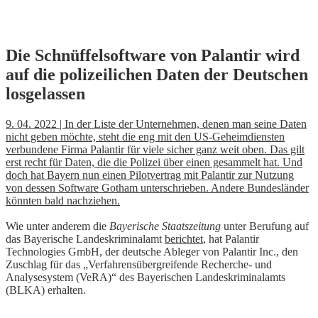
Skip
Die Schnüffelsoftware von Palantir wird
to
auf die polizeilichen Daten der Deutschen
content
losgelassen
9. 04. 2022 | In der Liste der Unternehmen, denen man seine Daten
nicht geben möchte, steht die eng mit den US-Geheimdiensten
verbundene Firma Palantir für viele sicher ganz weit oben. Das gilt
erst recht für Daten, die die Polizei über einen gesammelt hat. Und
doch hat Bayern nun einen Pilotvertrag mit Palantir zur Nutzung
von dessen Software Gotham unterschrieben. Andere Bundesländer
könnten bald nachziehen.
Wie unter anderem die
Bayerische Staatszeitung
unter Berufung auf
das Bayerische Landeskriminalamt
berichtet
, hat Palantir
Technologies GmbH, der deutsche Ableger von Palantir Inc., den
Zuschlag für das „Verfahrensübergreifende Recherche- und
Analysesystem (VeRA)“ des Bayerischen Landeskriminalamts
(BLKA) erhalten.