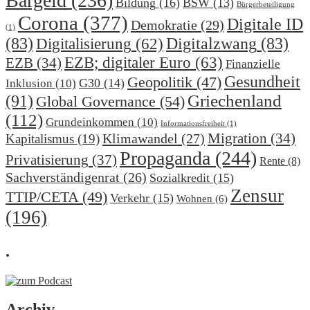
Bargeld
(236)
Bildung
(16)
BSW
(13)
Bürgerbeteiligung
Corona
(377)
Digitale ID
Demokratie
(29)
(1)
(83)
Digitalzwang
(83)
Digitalisierung
(62)
EZB; digitaler Euro
(63)
EZB
(34)
Finanzielle
Gesundheit
Geopolitik
(47)
G30
(14)
Inklusion
(10)
(91)
Griechenland
Global Governance
(54)
(112)
Grundeinkommen
(10)
Informationsfreiheit
(1)
Migration
(34)
Klimawandel
(27)
Kapitalismus
(19)
Propaganda
(244)
Privatisierung
(37)
Rente
(8)
Sachverständigenrat
(26)
Sozialkredit
(15)
Zensur
TTIP/CETA
(49)
Verkehr
(15)
Wohnen
(6)
(196)
.
Archiv