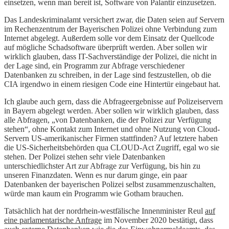
einsetzen, wenn man bereit ist, Software von Palantir einzusetzen.
Das Landeskriminalamt versichert zwar, die Daten seien auf Servern
im Rechenzentrum der Bayerischen Polizei ohne Verbindung zum
Internet abgelegt. Außerdem solle vor dem Einsatz der Quellcode
auf mögliche Schadsoftware überprüft werden. Aber sollen wir
wirklich glauben, dass IT-Sachverständige der Polizei, die nicht in
der Lage sind, ein Programm zur Abfrage verschiedener
Datenbanken zu schreiben, in der Lage sind festzustellen, ob die
CIA irgendwo in einem riesigen Code eine Hintertür eingebaut hat.
Ich glaube auch gern, dass die Abfrageergebnisse auf Polizeiservern
in Bayern abgelegt werden. Aber sollen wir wirklich glauben, dass
alle Abfragen, „von Datenbanken, die der Polizei zur Verfügung
stehen“, ohne Kontakt zum Internet und ohne Nutzung von Cloud-
Servern US-amerikanischer Firmen stattfinden? Auf letztere haben
die US-Sicherheitsbehörden qua CLOUD-Act Zugriff, egal wo sie
stehen. Der Polizei stehen sehr viele Datenbanken
unterschiedlichster Art zur Abfrage zur Verfügung, bis hin zu
unseren Finanzdaten. Wenn es nur darum ginge, ein paar
Datenbanken der bayerischen Polizei selbst zusammenzuschalten,
würde man kaum ein Programm wie Gotham brauchen.
Tatsächlich hat der nordrhein-westfälische Innenminister Reul
auf
eine parlamentarische Anfrage
im November 2020 bestätigt, dass