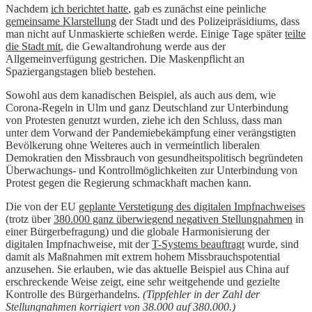
Nachdem
ich berichtet hatte
, gab es zunächst eine peinliche
gemeinsame Klarstellung
der Stadt und des Polizeipräsidiums, dass
man nicht auf Unmaskierte schießen werde. Einige Tage später
teilte
die Stadt mit
, die Gewaltandrohung werde aus der
Allgemeinverfügung gestrichen. Die Maskenpflicht an
Spaziergangstagen blieb bestehen.
Sowohl aus dem kanadischen Beispiel, als auch aus dem, wie
Corona-Regeln in Ulm und ganz Deutschland zur Unterbindung
von Protesten genutzt wurden, ziehe ich den Schluss, dass man
unter dem Vorwand der Pandemiebekämpfung einer verängstigten
Bevölkerung ohne Weiteres auch in vermeintlich liberalen
Demokratien den Missbrauch von gesundheitspolitisch begründeten
Überwachungs- und Kontrollmöglichkeiten zur Unterbindung von
Protest gegen die Regierung schmackhaft machen kann.
Die von der EU
geplante Verstetigung des digitalen Impfnachweises
(trotz über
380.000 ganz überwiegend negativen Stellungnahmen
in
einer Bürgerbefragung) und die globale Harmonisierung der
digitalen Impfnachweise, mit der
T-Systems beauftragt
wurde, sind
damit als Maßnahmen mit extrem hohem Missbrauchspotential
anzusehen. Sie erlauben, wie das aktuelle Beispiel aus China auf
erschreckende Weise zeigt, eine sehr weitgehende und gezielte
Kontrolle des Bürgerhandelns.
(Tippfehler in der Zahl der
Stellungnahmen korrigiert von 38.000 auf 380.000.)