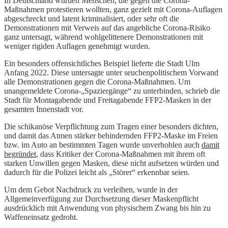
In Deutschland wurden Menschen, die gegen die Corona-
Maßnahmen protestieren wollten, ganz gezielt mit Corona-Auflagen
abgeschreckt und latent kriminalisiert, oder sehr oft die
Demonstrationen mit Verweis auf das angebliche Corona-Risiko
ganz untersagt, während wohlgelittenere Demonstrationen mit
weniger rigiden Auflagen genehmigt wurden.
Ein besonders offensichtliches Beispiel lieferte die Stadt Ulm
Anfang 2022. Diese untersagte unter seuchenpolitischem Vorwand
alle Demonstrationen gegen die Corona-Maßnahmen. Um
unangemeldete Corona-„Spaziergänge“ zu unterbinden, schrieb die
Stadt für Montagabende und Freitagabende FFP2-Masken in der
gesamten Innenstadt vor.
Die schikanöse Verpflichtung zum Tragen einer besonders dichten,
und damit das Atmen stärker behindernden FFP2-Maske im Freien
bzw. im Auto an bestimmten Tagen wurde unverhohlen auch
damit
begründet
, dass Kritiker der Corona-Maßnahmen mit ihrem oft
starken Unwillen gegen Masken, diese nicht aufsetzen würden und
dadurch für die Polizei leicht als „Störer“ erkennbar seien.
Um dem Gebot Nachdruck zu verleihen, wurde in der
Allgemeinverfügung zur Durchsetzung dieser Maskenpflicht
ausdrücklich mit Anwendung von physischem Zwang bis hin zu
Waffeneinsatz gedroht.