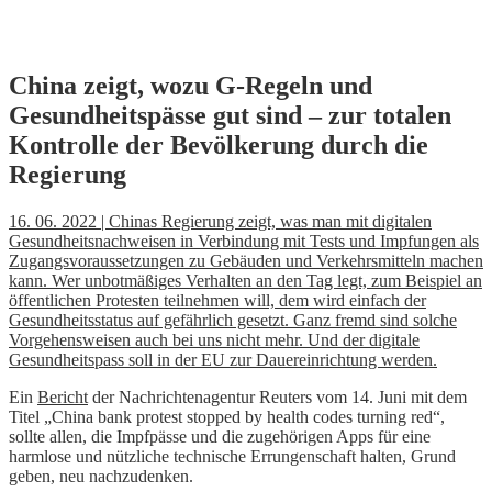
Skip
China zeigt, wozu G-Regeln und
to
Gesundheitspässe gut sind – zur totalen
content
Kontrolle der Bevölkerung durch die
Regierung
16. 06. 2022 | Chinas Regierung zeigt, was man mit digitalen
Gesundheitsnachweisen in Verbindung mit Tests und Impfungen als
Zugangsvoraussetzungen zu Gebäuden und Verkehrsmitteln machen
kann. Wer unbotmäßiges Verhalten an den Tag legt, zum Beispiel an
öffentlichen Protesten teilnehmen will, dem wird einfach der
Gesundheitsstatus auf gefährlich gesetzt. Ganz fremd sind solche
Vorgehensweisen auch bei uns nicht mehr. Und der digitale
Gesundheitspass soll in der EU zur Dauereinrichtung werden.
Ein
Bericht
der Nachrichtenagentur Reuters vom 14. Juni mit dem
Titel „China bank protest stopped by health codes turning red“,
sollte allen, die Impfpässe und die zugehörigen Apps für eine
harmlose und nützliche technische Errungenschaft halten, Grund
geben, neu nachzudenken.