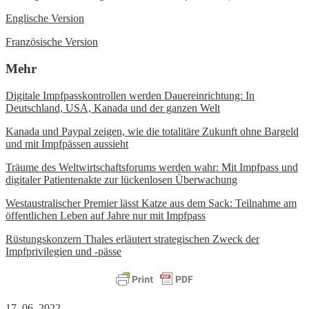
Englische Version
Französische Version
Mehr
Digitale Impfpasskontrollen werden Dauereinrichtung: In
Deutschland, USA, Kanada und der ganzen Welt
Kanada und Paypal zeigen, wie die totalitäre Zukunft ohne Bargeld
und mit Impfpässen aussieht
Träume des Weltwirtschaftsforums werden wahr: Mit Impfpass und
digitaler Patientenakte zur lückenlosen Überwachung
Westaustralischer Premier lässt Katze aus dem Sack: Teilnahme am
öffentlichen Leben auf Jahre nur mit Impfpass
Rüstungskonzern Thales erläutert strategischen Zweck der
Impfprivilegien und -pässe
17. 06. 2022