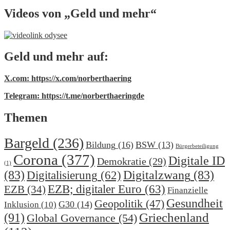
Videos von „Geld und mehr“
Geld und mehr auf:
X.com: https://x.com/norberthaering
Telegram: https://t.me/norberthaeringde
Themen
Bargeld
(236)
Bildung
(16)
BSW
(13)
Bürgerbeteiligung
Corona
(377)
Digitale ID
Demokratie
(29)
(1)
(83)
Digitalzwang
(83)
Digitalisierung
(62)
EZB; digitaler Euro
(63)
EZB
(34)
Finanzielle
Gesundheit
Geopolitik
(47)
G30
(14)
Inklusion
(10)
(91)
Griechenland
Global Governance
(54)