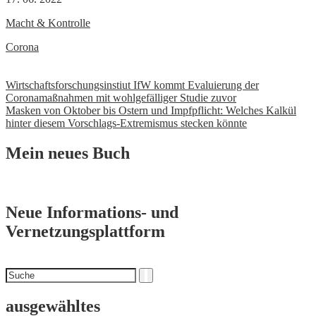
Macht & Kontrolle
Corona
Beitrags-
Wirtschaftsforschungsinstiut IfW kommt Evaluierung der
Coronamaßnahmen mit wohlgefälliger Studie zuvor
Navigation
Masken von Oktober bis Ostern und Impfpflicht: Welches Kalkül
hinter diesem Vorschlags-Extremismus stecken könnte
Mein neues Buch
Neue Informations- und
Vernetzungsplattform
Suchen
Suche
nach
ausgewähltes