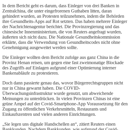
In dem Bericht geht es darum, dass Einleger von drei Banken in
Zentralchina, die unter eingefrorenen Guthaben litten, daran
gehindert wurden, an Protesten teilzunehmen, indem die Behörden
ihre Gesundheits-Apps auf Rot setzten. Das haben mehrere Einleger
der Nachrichtenagentur berichtet. Die Provinzregierung und das
chinesische Innenministerium, die von Reuters angefragt wurden,
äußerten sich nicht dazu. Die Nationale Gesundheitskommission
erklärte, dass die Verwendung von Gesundheitscodes nicht ohne
Genehmigung ausgeweitet werden sollte.
Die Einleger wollten dem Bericht zufolge aus ganz China in die
Provinz Henan reisen, um gegen eine fast zweimonatige Blockade
des Zugriffs auf Einlagen aufgrund einer Optimierung interner
Bankenabläufe zu protestieren.
Doch dann passierte genau das, wovor Bürgerrechtsgruppen nicht
nur in China gewarnt haben. Die COVID-
Überwachungsinfrastruktur wurde genutzt, um abweichende
Meinungen zu unterdrücken. In vielen Provinzen Chinas ist eine
grüne Ampel auf der Covid-Smartphone-App Voraussetzung für den
Zugang zu öffentlichen Verkehrsmitteln, Restaurants und
Einkaufszentren und vielen anderen Einrichtungen.
„Sie legen uns digitale Handschellen an“, zitiert Reuters einen
Bankkunden. Nachdem Bankkunden, wie aufgrund der Covid-