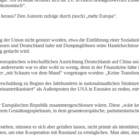
 ökonomisch“.
heraus? Den Autoren zufolge durch (noch) „mehr Europa“.
ng der Union nicht genutzt worden, etwa die Einführung einer Sozial
lassen und Deutschland habe mit Dumpinglöhnen seine Handelsschüsse i
g gedacht wird.
uropäischen wirtschaftlichen Ausrichtung Deutschlands auf China und
, andererseits war es aber wohl zu wenig, denn in der Finanzkrise hät
aber „mit Schaum vor dem Mund“ vorgetragen worden: „Keine Transfer
schuldung zu Beginn des Jahrhunderts in nationalstaatlichen Strukturen
ateinamerikanisiert“ als Außenposten der USA in Eurasien zu enden, en
er Europäischen Republik zusammengeschlossen wären. Diese „wäre kein 
ischem Gestaltungsspielraum, in dem gesamteuropäische, parlamentarische
tehen, müssten es sich aber gefallen lassen, nicht primär als identitärer
ren, um eine Kooperation mit Russland zu ermöglichen. Man ahnt, dass 