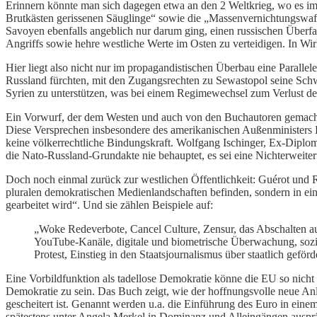
Erinnern könnte man sich dagegen etwa an den 2 Weltkrieg, wo es im
Brutkästen gerissenen Säuglinge“ sowie die „Massenvernichtungswaf
Savoyen ebenfalls angeblich nur darum ging, einen russischen Überfa
Angriffs sowie hehre westliche Werte im Osten zu verteidigen. In Wir
Hier liegt also nicht nur im propagandistischen Überbau eine Paralle
Russland fürchten, mit den Zugangsrechten zu Sewastopol seine Schw
Syrien zu unterstützen, was bei einem Regimewechsel zum Verlust des
Ein Vorwurf, der dem Westen und auch von den Buchautoren gemach
Diese Versprechen insbesondere des amerikanischen Außenministers Ba
keine völkerrechtliche Bindungskraft. Wolfgang Ischinger, Ex-Diplo
die Nato-Russland-Grundakte nie behauptet, es sei eine Nichterweiter
Doch noch einmal zurück zur westlichen Öffentlichkeit: Guérot und Ri
pluralen demokratischen Medienlandschaften befinden, sondern in ei
gearbeitet wird“. Und sie zählen Beispiele auf:
„Woke Redeverbote, Cancel Culture, Zensur, das Abschalten au
YouTube-Kanäle, digitale und biometrische Überwachung, soz
Protest, Einstieg in den Staatsjournalismus über staatlich geför
Eine Vorbildfunktion als tadellose Demokratie könne die EU so nicht
Demokratie zu sein. Das Buch zeigt, wie der hoffnungsvolle neue Anl
gescheitert ist. Genannt werden u.a. die Einführung des Euro in eine
spätestens unter Angela Merkel in Dominanz und Alleingängen ausprägt