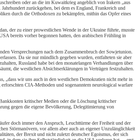
uschreiben oder an die im Kuwaitkrieg angeblich von Irakern „aus
 Jahrhundert zurückgehen, bei dem es England, Frankreich und
holiken durch die Orthodoxen zu bekämpfen, mithin das Opfer eines
dan, der zu einer prowestlichen Wende in der Ukraine führte, musste
SA bereits vorher begonnen hatten, den arabischen Frühling in
utenden Versprechungen nach dem Zusammenbruch der Sowjetunion.
rlassen. Da sie nur mündlich gegeben wurden, entfalteten sie aber
tzuhalten, Russland habe bei den monatelangen Verhandlungen über
äumt, die westlichen Absichtserklärungen in Verträgen festzuhalten.
ss, „dass wir uns auch in den westlichen Demokratien nicht mehr in
ang erforschten CIA-Methoden und sogenanntem neurological warfare
ankkonten kritischer Medien oder die Löschung kritischer
hrung gegen die eigene Bevölkerung, Delegitimierung von
läufer doch immer den Anspruch, Leuchttürme der Freiheit und der
chen Störmanövern, vor allem aber auch an eigener Unzulänglichkeit
itäten, der Brexit und nicht zuletzt deutscher Egoismus, der sich
, in dem sie ihre Selbstständigkeit an die USA verloren hat – „erst