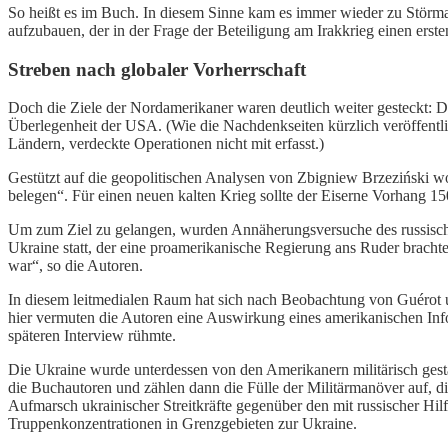
So heißt es im Buch. In diesem Sinne kam es immer wieder zu Störm
aufzubauen, der in der Frage der Beteiligung am Irakkrieg einen erste
Streben nach globaler Vorherrschaft
Doch die Ziele der Nordamerikaner waren deutlich weiter gesteckt: D
Überlegenheit der USA. (Wie die Nachdenkseiten kürzlich veröffentl
Ländern, verdeckte Operationen nicht mit erfasst.)
Gestützt auf die geopolitischen Analysen von Zbigniew Brzeziński w
belegen“. Für einen neuen kalten Krieg sollte der Eiserne Vorhang 
Um zum Ziel zu gelangen, wurden Annäherungsversuche des russischen
Ukraine statt, der eine proamerikanische Regierung ans Ruder bracht
war“, so die Autoren.
In diesem leitmedialen Raum hat sich nach Beobachtung von Guérot 
hier vermuten die Autoren eine Auswirkung eines amerikanischen Inf
späteren Interview rühmte.
Die Ukraine wurde unterdessen von den Amerikanern militärisch gest
die Buchautoren und zählen dann die Fülle der Militärmanöver auf, d
Aufmarsch ukrainischer Streitkräfte gegenüber den mit russischer H
Truppenkonzentrationen in Grenzgebieten zur Ukraine.