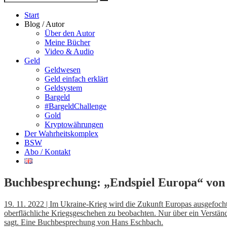
Suche
nach
Start
Blog / Autor
Über den Autor
Meine Bücher
Video & Audio
Geld
Geldwesen
Geld einfach erklärt
Geldsystem
Bargeld
#BargeldChallenge
Gold
Kryptowährungen
Der Wahrheitskomplex
BSW
Abo / Kontakt
Buchbesprechung: „Endspiel Europa“ von 
19. 11. 2022 | Im Ukraine-Krieg wird die Zukunft Europas ausgefochte
oberflächliche Kriegsgeschehen zu beobachten. Nur über ein Verständn
sagt. Eine Buchbesprechung von Hans Eschbach.