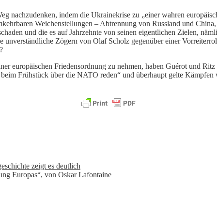
n Weg nachzudenken, indem die Ukrainekrise zu „einer wahren europäisc
unumkehrbaren Weichenstellungen – Abtrennung von Russland und Chin
haden und die es auf Jahrzehnte von seinen eigentlichen Zielen, näml
ele unverständliche Zögern von Olaf Scholz gegenüber einer Vorreiterrol
?
iner europäischen Friedensordnung zu nehmen, haben Guérot und Ritz 
r beim Frühstück über die NATO reden“ und überhaupt gelte Kämpfen wi
schichte zeigt es deutlich
ptung Europas“, von Oskar Lafontaine