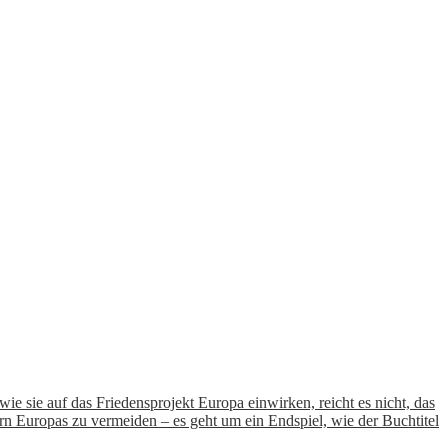
e sie auf das Friedensprojekt Europa einwirken, reicht es nicht, das
ern Europas zu vermeiden – es geht um ein Endspiel, wie der Buchtitel