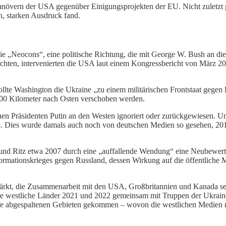
anövern der USA gegenüber Einigungsprojekten der EU. Nicht zuletzt 
n, starken Ausdruck fand.
ie „Neocons“, eine politische Richtung, die mit George W. Bush an die 
ichten, intervenierten die USA laut einem Kongressbericht von März 2
ollte Washington die Ukraine „zu einem militärischen Frontstaat gege
1500 Kilometer nach Osten verschoben werden.
 Präsidenten Putin an den Westen ignoriert oder zurückgewiesen. Unt
e. Dies wurde damals auch noch von deutschen Medien so gesehen, 2014
und Ritz etwa 2007 durch eine „auffallende Wendung“ eine Neubewert
ormationskrieges gegen Russland, dessen Wirkung auf die öffentliche
ärkt, die Zusammenarbeit mit den USA, Großbritannien und Kanada sei 
ie westliche Länder 2021 und 2022 gemeinsam mit Truppen der Ukraine v
ilfe abgespaltenen Gebieten gekommen – wovon die westlichen Medien n