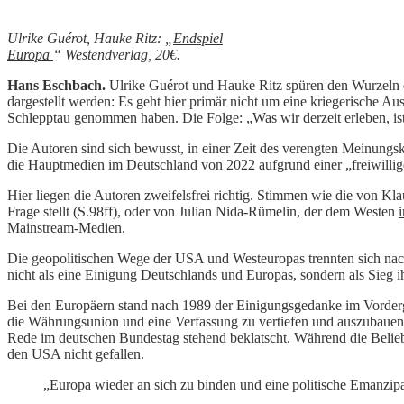
Ulrike Guérot, Hauke Ritz: „
Endspiel
Europa
“
Westendverlag, 20€.
Hans Eschbach.
Ulrike Guérot und Hauke Ritz spüren den Wurzeln de
dargestellt werden: Es geht hier primär nicht um eine kriegerische
Schlepptau genommen haben. Die Folge: „Was wir derzeit erleben, ist 
Die Autoren sind sich bewusst, in einer Zeit des verengten Meinungsk
die Hauptmedien im Deutschland von 2022 aufgrund einer „freiwillige
Hier liegen die Autoren zweifelsfrei richtig. Stimmen wie die von K
Frage stellt (S.98ff), oder von Julian Nida-Rümelin, der dem Westen
Mainstream-Medien.
Die geopolitischen Wege der USA und Westeuropas trennten sich nach
nicht als eine Einigung Deutschlands und Europas, sondern als Sieg i
Bei den Europäern stand nach 1989 der Einigungsgedanke im Vorder
die Währungsunion und eine Verfassung zu vertiefen und auszubauen;
Rede im deutschen Bundestag stehend beklatscht. Während die Belie
den USA nicht gefallen.
„Europa wieder an sich zu binden und eine politische Emanzip