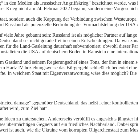
 in den Medien als „russischer Angriffskrieg“ bezeichnet werde, was i
ieser Krieg nicht am 24. Februar 2022 begann, sondern eine Vorgeschich
tstaat, sondern auch die Kappung der Verbindung zwischen Westeuropa
d Russland als potenzielle Bedrohung der Vormachtstellung der USA e
 viele Jahre gebannt sein: Russland ist als möglicher Partner auf lange 
tschland sei nicht gerade frei in seinen Entscheidungen. Da war zunä
 für die Land-Gasleitung dauerhaft subventioniert, obwohl dieser Partn
anstalteten die USA auf deutschem Boden in Ramstein eine internation
nem Gastland und seinem Regierungschef eines Tons, der ihm in einem so
em Hartz IV beziehungsweise das Bürgergeld schließlich bedeutet ein
n dürfte. In welchem Staat mit Eigenverantwortung wäre dies möglich?
tricted damage“ gegenüber Deutschland, das heißt „einer kontrollierten,
ftet wird, zum Ziel hat“.
e Ideen zu untersuchen. Andererseits verblüfft es angesichts jüngster 
ines übermächtigen Gegners auf ein friedliches Nachbarland. Dabei spri
ert ist auch, wie die Ukraine vom korrupten Oligarchenstaat zum Muster