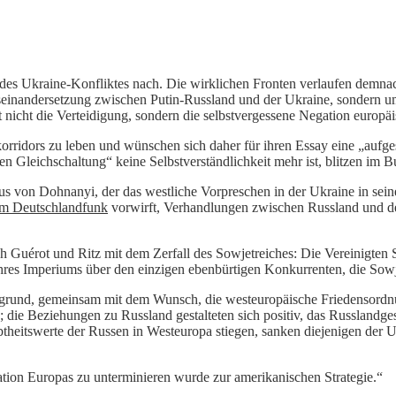
s Ukraine-Konfliktes nach. Die wirklichen Fronten verlaufen demnach 
 Auseinandersetzung zwischen Putin-Russland und der Ukraine, sonder
nicht die Verteidigung, sondern die selbstvergessene Negation europä
orridors zu leben und wünschen sich daher für ihren Essay eine „aufge
n Gleichschaltung“ keine Selbstverständlichkeit mehr ist, blitzen im 
laus von Dohnanyi, der das westliche Vorpreschen in der Ukraine in se
im Deutschlandfunk
vorwirft, Verhandlungen zwischen Russland und de
 Guérot und Ritz mit dem Zerfall des Sowjetreiches: Die Vereinigten 
hres Imperiums über den einzigen ebenbürtigen Konkurrenten, die Sow
grund, gemeinsam mit dem Wunsch, die westeuropäische Friedensordnu
 die Beziehungen zu Russland gestalteten sich positiv, das Russlandge
btheitswerte der Russen in Westeuropa stiegen, sanken diejenigen de
ation Europas zu unterminieren wurde zur amerikanischen Strategie.“