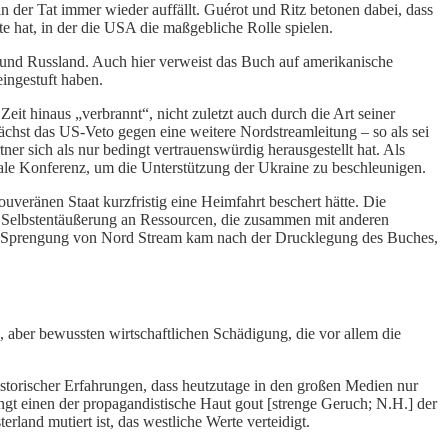
n der Tat immer wieder auffällt. Guérot und Ritz betonen dabei, dass
te hat, in der die USA die maßgebliche Rolle spielen.
 und Russland. Auch hier verweist das Buch auf amerikanische
ingestuft haben.
Zeit hinaus „verbrannt“, nicht zuletzt auch durch die Art seiner
chst das US-Veto gegen eine weitere Nordstreamleitung – so als sei
er sich als nur bedingt vertrauenswürdig herausgestellt hat. Als
ale Konferenz, um die Unterstützung der Ukraine zu beschleunigen.
uveränen Staat kurzfristig eine Heimfahrt beschert hätte. Die
e Selbstentäußerung an Ressourcen, die zusammen mit anderen
 Die Sprengung von Nord Stream kam nach der Drucklegung des Buches,
 aber bewussten wirtschaftlichen Schädigung, die vor allem die
historischer Erfahrungen, dass heutzutage in den großen Medien nur
ngt einen der propagandistische Haut gout [strenge Geruch; N.H.] der
land mutiert ist, das westliche Werte verteidigt.