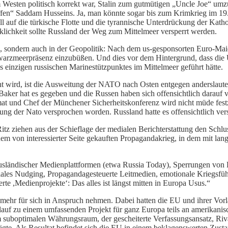
 Westen politisch korrekt war, Stalin zum gutmütigen „Uncle Joe“ umz
fen“ Saddam Husseins. Ja, man könnte sogar bis zum Krimkrieg im 19.
ll auf die türkische Flotte und die tyrannische Unterdrückung der Kat
klichkeit sollte Russland der Weg zum Mittelmeer versperrt werden.
le, sondern auch in der Geopolitik: Nach dem us-gesponsorten Euro-Mai
arzmeerpräsenz einzubüßen. Und dies vor dem Hintergrund, dass die U
 einzigen russischen Marinestützpunktes im Mittelmeer geführt hätte.
t wird, ist die Ausweitung der NATO nach Osten entgegen andersla
ker hat es gegeben und die Russen haben sich offensichtlich darauf ve
mat und Chef der Münchener Sicherheitskonferenz wird nicht müde fes
ung der Nato versprochen worden. Russland hatte es offensichtlich vers
tz ziehen aus der Schieflage der medialen Berichterstattung den Schlu
nem von interessierter Seite gekauften Propagandakrieg, in dem mit l
sländischer Medienplattformen (etwa Russia Today), Sperrungen von B
iales Nudging, Propagandagesteuerte Leitmedien, emotionale Kriegsfü
derte ,Medienprojekte‘: Das alles ist längst mitten in Europa Usus.“
 mehr für sich in Anspruch nehmen. Dabei hatten die EU und ihrer Vor
auf zu einem umfassenden Projekt für ganz Europa teils an amerikanis
m suboptimalen Währungsraum, der gescheiterte Verfassungsansatz, Rival
e. Als Resultat befindet sich die EU in einem beklagenswerten Zustand