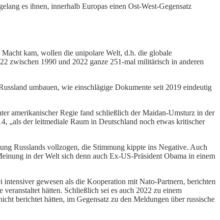
gelang es ihnen, innerhalb Europas einen Ost-West-Gegensatz
Macht kam, wollen die unipolare Welt, d.h. die globale
022 zwischen 1990 und 2022 ganze 251-mal militärisch in anderen
n Russland umbauen, wie einschlägige Dokumente seit 2019 eindeutig
er amerikanischer Regie fand schließlich der Maidan-Umsturz in der
, „als der leitmediale Raum in Deutschland noch etwas kritischer
ung Russlands vollzogen, die Stimmung kippte ins Negative. Auch
 Meinung in der Welt sich denn auch Ex-US-Präsident Obama in einem
intensiver gewesen als die Kooperation mit Nato-Partnern, berichten
eranstaltet hätten. Schließlich sei es auch 2022 zu einem
icht berichtet hätten, im Gegensatz zu den Meldungen über russische