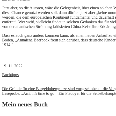
Jetzt aber, so die Autoren, wäre die Gelegenheit, über einen solche
diese Chance genutzt werden soll, dann dürften jetzt aber „keine 
werden, die dem europäischen Kontinent fundamental und dauerhaft sc
entfernt“. Wer weiß, vielleicht findet in solchen Gedanken das für vi
von der atlantischen Strömung kritisierten China-Reise ihre Erklärung
Dass es auch ganz anders kommen kann, als einen neuen Anlauf zu e
Boden, „Annalena Baerbock freut sich darüber, dass deutsche Kinde
1914.“
19. 11. 2022
Buchtipps
Beitrags-
Die Gründe für eine Bargeldobergrenze sind vorgeschoben – die Vorge
Leseprobe: „Ami, it’s time to go – Ein Plädoyer für die Selbstbehau
Navigation
Mein neues Buch