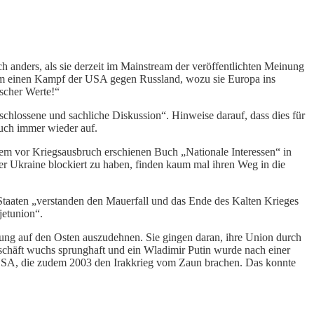
anders, als sie derzeit im Mainstream der veröffentlichten Meinung
n um einen Kampf der USA gegen Russland, wozu sie Europa ins
ischer Werte!“
schlossene und sachliche Diskussion“. Hinweise darauf, dass dies für
Buch immer wieder auf.
inem vor Kriegsausbruch erschienen Buch „Nationale Interessen“ in
r Ukraine blockiert zu haben, finden kaum mal ihren Weg in die
Staaten „verstanden den Mauerfall und das Ende des Kalten Krieges
jetunion“.
ng auf den Osten auszudehnen. Sie gingen daran, ihre Union durch
schäft wuchs sprunghaft und ein Wladimir Putin wurde nach einer
r USA, die zudem 2003 den Irakkrieg vom Zaun brachen. Das konnte