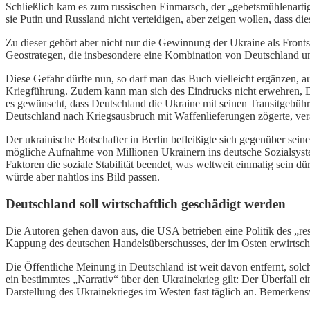
Schließlich kam es zum russischen Einmarsch, der „gebetsmühlenartig“
sie Putin und Russland nicht verteidigen, aber zeigen wollen, dass d
Zu dieser gehört aber nicht nur die Gewinnung der Ukraine als Fron
Geostrategen, die insbesondere eine Kombination von Deutschland un
Diese Gefahr dürfte nun, so darf man das Buch vielleicht ergänzen, auf
Kriegführung. Zudem kann man sich des Eindrucks nicht erwehren, Deu
es gewünscht, dass Deutschland die Ukraine mit seinen Transitgebühren
Deutschland nach Kriegsausbruch mit Waffenlieferungen zögerte, ver
Der ukrainische Botschafter in Berlin befleißigte sich gegenüber sei
mögliche Aufnahme von Millionen Ukrainern ins deutsche Sozialsyst
Faktoren die soziale Stabilität beendet, was weltweit einmalig sei
würde aber nahtlos ins Bild passen.
Deutschland soll wirtschaftlich geschädigt werden
Die Autoren gehen davon aus, die USA betrieben eine Politik des „res
Kappung des deutschen Handelsüberschusses, der im Osten erwirtscha
Die Öffentliche Meinung in Deutschland ist weit davon entfernt, solch
ein bestimmtes „Narrativ“ über den Ukrainekrieg gilt: Der Überfall e
Darstellung des Ukrainekrieges im Westen fast täglich an. Bemerkensw