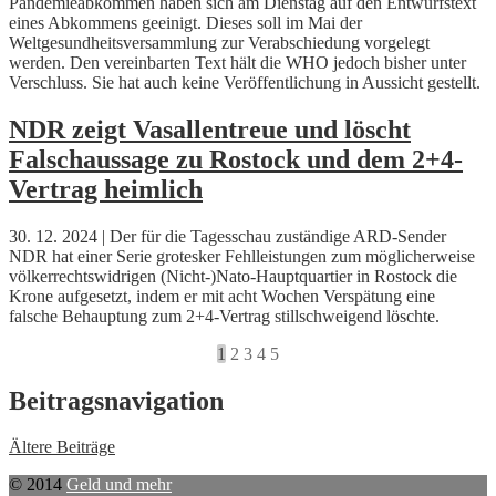
Pandemieabkommen haben sich am Dienstag auf den Entwurfstext
eines Abkommens geeinigt. Dieses soll im Mai der
Weltgesundheitsversammlung zur Verabschiedung vorgelegt
werden. Den vereinbarten Text hält die WHO jedoch bisher unter
Verschluss. Sie hat auch keine Veröffentlichung in Aussicht gestellt.
NDR zeigt Vasallentreue und löscht
Falschaussage zu Rostock und dem 2+4-
Vertrag heimlich
30. 12. 2024 | Der für die Tagesschau zuständige ARD-Sender
NDR hat einer Serie grotesker Fehlleistungen zum möglicherweise
völkerrechtswidrigen (Nicht-)Nato-Hauptquartier in Rostock die
Krone aufgesetzt, indem er mit acht Wochen Verspätung eine
falsche Behauptung zum 2+4-Vertrag stillschweigend löschte.
1
2
3
4
5
Beitragsnavigation
Ältere Beiträge
© 2014
Geld und mehr