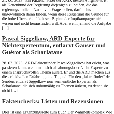
21. 06. 2023 | Ein Faktenchecker der ARD, dessen Aufgabe es ist,
als Kettenhund der Regierung diejenigen zu beißen, die das
regierungsamtliche Narrativ in Frage stellen, darf nichts
ungewöhnlich daran finden, wenn diese Regierung die Gründe für
die hohe Übersterblichkeit seit Beginn der Impfkampagne nicht
wissen und nicht herausfinden will. Aber wenn jemand die Aufgabe
[…]
Pascal Siggelkow, ARD-Experte für
Nichtexpertentum, entlarvt Ganser und
Guérot als Scharlatane
28. 03. 2023 | ARD-Faktenfinder Pascal-Siggelkow hat erlebt, was
passieren kann, wenn man sich als ahnungsloser Nicht-Experte zu
einem anspruchsvollen Thema äußert. Er und die ARD machen aus
dieser leidvollen Erfahrung eine Tugend: Für den „faktenfinder“ des
Senders entlarvt Siggelkow nun vermeintliche Experten als
Scharlatane, die sich unbotmäßig zu Themen äußern, zu denen sie
nicht […]
Faktenchecks: Listen und Rezensionen
Dies ist eine Ergänzungsseite zum Buch Der Wahrheitskomplex Wie